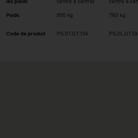
les pieds
centre à centre)
centre à cen
Poids
950 kg
780 kg
Code de produit
PS.ST.GT.134
PS.DL.GT.13