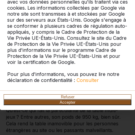
avec vos données personnelles qu'ils traitent via ces
cookies. Les informations collectées par Google via
notre site sont transmises à et stockées par Google
sur des serveurs aux États-Unis. Google s'engage à
Des possibilités coulées dans le
se conformer à plusieurs cadres de régulation auto-
béton
appliqués, y compris le Cadre de Protection de la
Vie Privée UE-États-Unis. Consultez le site du Cadre
Dans la belle et calme couleur de béton naturel,
de Protection de la Vie Privée UE-États-Unis pour
nous avons conçu une table multi-jeux qui inclut pas
plus d'informations sur le programme Cadre de
moins de trois jeux de société. Les plateaux de jeu en
Protection de la Vie Privée UE-États-Unis et pour
pierre naturelle sont solidement intégrés dans la table
voir la certification de Google.
en béton. L’ensemble de la table multi-jeux est coulé
Pour plus d'informations, vous pouvez lire notre
d’une seule pièce en béton, aussi bien la table que les
déclaration de confidentialité :
Consulter
assises.
Spécifications table multi-jeux 1-3-4 en béton
Refuser
naturel
Accepter
Qu’est-ce qui fait la particularité de la table multi-
jeux ? Entre autres, son poids de 950 kg, bien sûr.
Cela rend la table inamovible pour les personnes
étrangères au site ou les passants malveillants.