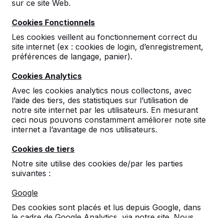
sur ce site Web.
Cookies Fonctionnels
Les cookies veillent au fonctionnement correct du
site internet (ex : cookies de login, d’enregistrement,
préférences de langage, panier).
Cookies Analytics
Table Multi-jeux (1-3-4)
Avec les cookies analytics nous collectons, avec
Standard
l’aide des tiers, des statistiques sur l’utilisation de
notre site internet par les utilisateurs. En mesurant
reviews
ceci nous pouvons constamment améliorer note site
internet a l’avantage de nos utilisateurs.
€ 3.300,00
hors TVA
Cookies de tiers
2ème produit et suivants
€ 3.150,00
la pièce,
Notre site utilise des cookies de/par les parties
économisez
4%
!
suivantes :
Couleur
Google
Des cookies sont placés et lus depuis Google, dans
le cadre de Google Analytics, via notre site. Nous