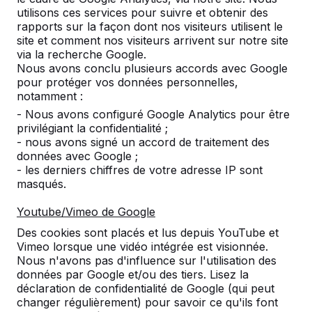
utilisons ces services pour suivre et obtenir des
Nombre
rapports sur la façon dont nos visiteurs utilisent le
site et comment nos visiteurs arrivent sur notre site
via la recherche Google.
Nous avons conclu plusieurs accords avec Google
pour protéger vos données personnelles,
notamment :
Ajouter à la commande
- Nous avons configuré Google Analytics pour être
privilégiant la confidentialité ;
- nous avons signé un accord de traitement des
données avec Google ;
Ajouter à l’offre
- les derniers chiffres de votre adresse IP sont
masqués.
Youtube/Vimeo de Google
Livraison et mise en place gratuites en
Des cookies sont placés et lus depuis YouTube et
Vimeo lorsque une vidéo intégrée est visionnée.
Luxemburg.
Nous n'avons pas d'influence sur l'utilisation des
Livré dans un délai de 4 semaines ouvrables.
données par Google et/ou des tiers. Lisez la
Comment se fait la livraison ?
Voir la vidéo
déclaration de confidentialité de Google (qui peut
changer régulièrement) pour savoir ce qu'ils font