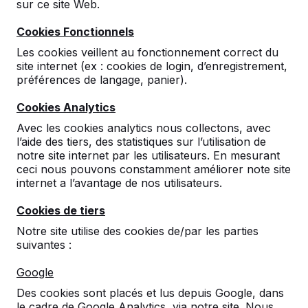
sur ce site Web.
Cookies Fonctionnels
Les cookies veillent au fonctionnement correct du
site internet (ex : cookies de login, d’enregistrement,
préférences de langage, panier).
Cookies Analytics
Mot de passe oublié ->
Avec les cookies analytics nous collectons, avec
l’aide des tiers, des statistiques sur l’utilisation de
notre site internet par les utilisateurs. En mesurant
ceci nous pouvons constamment améliorer note site
internet a l’avantage de nos utilisateurs.
Cookies de tiers
Contact
Notre site utilise des cookies de/par les parties
suivantes :
HeBlad Luxembourg
Diamantweg 22
Google
5527 LC Hapert
Des cookies sont placés et lus depuis Google, dans
Pays-Bas
le cadre de Google Analytics, via notre site. Nous