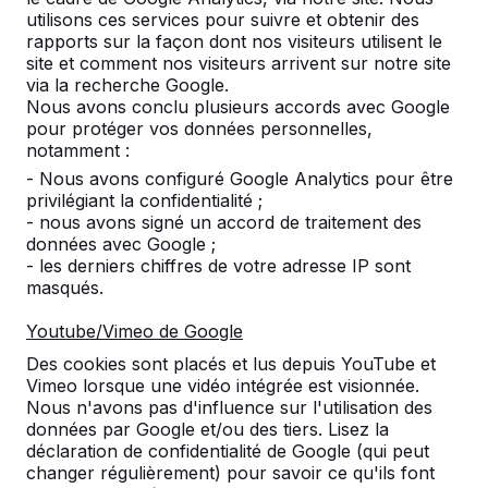
utilisons ces services pour suivre et obtenir des
+31 (0)497 - 36.08.08
rapports sur la façon dont nos visiteurs utilisent le
site et comment nos visiteurs arrivent sur notre site
info@HeBlad.lu
via la recherche Google.
Nous avons conclu plusieurs accords avec Google
pour protéger vos données personnelles,
notamment :
- Nous avons configuré Google Analytics pour être
privilégiant la confidentialité ;
Service clientèle
- nous avons signé un accord de traitement des
données avec Google ;
- les derniers chiffres de votre adresse IP sont
Catégories
masqués.
Youtube/Vimeo de Google
Divers
Des cookies sont placés et lus depuis YouTube et
Vimeo lorsque une vidéo intégrée est visionnée.
Nous n'avons pas d'influence sur l'utilisation des
données par Google et/ou des tiers. Lisez la
déclaration de confidentialité de Google (qui peut
Conditions générales
|
Protection des données personnelles
changer régulièrement) pour savoir ce qu'ils font