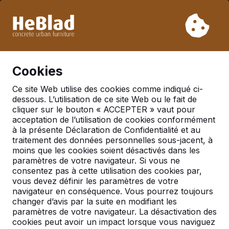
En raison de nos vacances, nous ne livrerons pas de la
semaine 31 à la semaine 33. Veuillez donc tenir compte des
délais de livraison plus longs.
Déjà plus de 30 000 produits vendus
0
Cookies
Ce site Web utilise des cookies comme indiqué ci-
dessous. L’utilisation de ce site Web ou le fait de
cliquer sur le bouton « ACCEPTER » vaut pour
acceptation de l’utilisation de cookies conformément
Se connecter
à la présente Déclaration de Confidentialité et au
traitement des données personnelles sous-jacent, à
moins que les cookies soient désactivés dans les
paramètres de votre navigateur. Si vous ne
consentez pas à cette utilisation des cookies par,
Adresse e-mail
vous devez définir les paramètres de votre
navigateur en conséquence. Vous pourrez toujours
changer d’avis par la suite en modifiant les
paramètres de votre navigateur. La désactivation des
cookies peut avoir un impact lorsque vous naviguez
Mot de passe