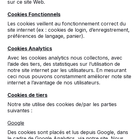
sur ce site Web.
Cookies Fonctionnels
Les cookies veillent au fonctionnement correct du
site internet (ex : cookies de login, d’enregistrement,
préférences de langage, panier).
Cookies Analytics
Table d’échecs en béton naturel, 4
Avec les cookies analytics nous collectons, avec
personnes
l’aide des tiers, des statistiques sur l’utilisation de
notre site internet par les utilisateurs. En mesurant
€ 2.450,00
hors TVA
ceci nous pouvons constamment améliorer note site
Sélectionnez une variante:
internet a l’avantage de nos utilisateurs.
Cookies de tiers
Notre site utilise des cookies de/par les parties
suivantes :
Voir le produit
Google
Des cookies sont placés et lus depuis Google, dans
le cadre de Google Analytics, via notre site. Nous