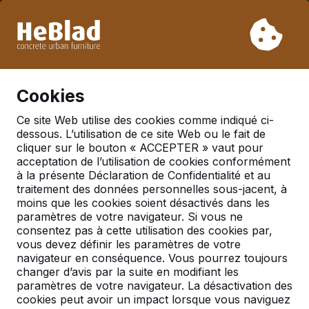
En raison de nos vacances, nous ne livrerons pas de la
semaine 31 à la semaine 33. Veuillez donc tenir compte des
délais de livraison plus longs.
Déjà plus de 30 000 produits vendus
0
Cookies
Ce site Web utilise des cookies comme indiqué ci-
dessous. L’utilisation de ce site Web ou le fait de
Tables de jeu
cliquer sur le bouton « ACCEPTER » vaut pour
acceptation de l’utilisation de cookies conformément
Tables de jeux pour 4
à la présente Déclaration de Confidentialité et au
personnes
traitement des données personnelles sous-jacent, à
moins que les cookies soient désactivés dans les
paramètres de votre navigateur. Si vous ne
consentez pas à cette utilisation des cookies par,
vous devez définir les paramètres de votre
navigateur en conséquence. Vous pourrez toujours
changer d’avis par la suite en modifiant les
paramètres de votre navigateur. La désactivation des
cookies peut avoir un impact lorsque vous naviguez