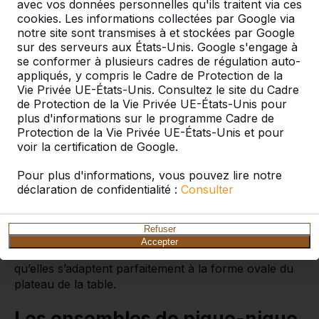
avec vos données personnelles qu'ils traitent via ces
cookies. Les informations collectées par Google via
notre site sont transmises à et stockées par Google
sur des serveurs aux États-Unis. Google s'engage à
se conformer à plusieurs cadres de régulation auto-
appliqués, y compris le Cadre de Protection de la
Charmant ensemble de pique-
Vie Privée UE-États-Unis. Consultez le site du Cadre
nique ovale
de Protection de la Vie Privée UE-États-Unis pour
plus d'informations sur le programme Cadre de
Pourquoi opter pour un ensemble de pique-nique
Protection de la Vie Privée UE-États-Unis et pour
ovale ? Grâce à ses formes douces, un ensemble
voir la certification de Google.
pique-nique ovale ajoute du charme à votre terrain.
En outre, il permet un meilleur contact visuel entre
Pour plus d'informations, vous pouvez lire notre
déclaration de confidentialité :
Consulter
les utilisateurs assis à la table. Cet ensemble de
pique-nique en béton naturel porte le nom de
DeLuxe en raison de ses sièges en bambou. Assise
Refuser
confortable sur les douces planches en bambou qui
Accepter
suivent exactement la courbe de la table, de sorte
qu’elles s’adaptent parfaitement à la forme ovale du
plateau de la table.
Les ensembles de pique-nique