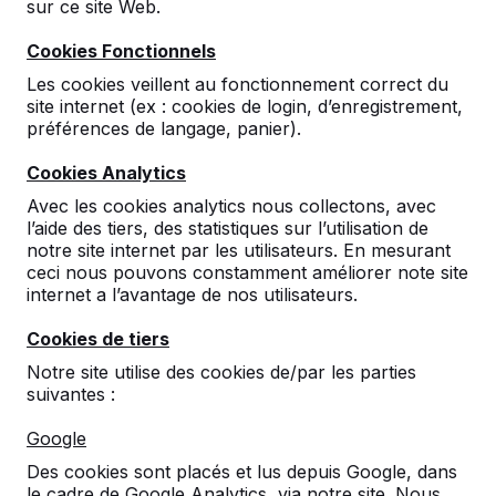
sur ce site Web.
Cookies Fonctionnels
Les cookies veillent au fonctionnement correct du
site internet (ex : cookies de login, d’enregistrement,
préférences de langage, panier).
Cookies Analytics
Avec les cookies analytics nous collectons, avec
l’aide des tiers, des statistiques sur l’utilisation de
Ensemble pique-nique
notre site internet par les utilisateurs. En mesurant
DeLuxe ovale
ceci nous pouvons constamment améliorer note site
internet a l’avantage de nos utilisateurs.
50
reviews
Cookies de tiers
€ 2.100,00
hors TVA
Notre site utilise des cookies de/par les parties
suivantes :
2ème produit et suivants
€ 1.950,00
la pièce,
économisez
7%
!
Google
Des cookies sont placés et lus depuis Google, dans
Couleur
le cadre de Google Analytics, via notre site. Nous