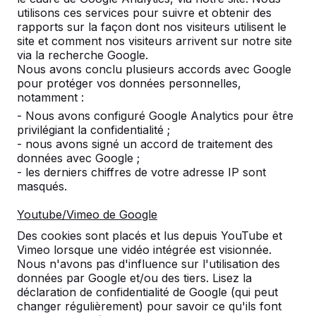
utilisons ces services pour suivre et obtenir des
rapports sur la façon dont nos visiteurs utilisent le
site et comment nos visiteurs arrivent sur notre site
Nombre
via la recherche Google.
Nous avons conclu plusieurs accords avec Google
pour protéger vos données personnelles,
notamment :
- Nous avons configuré Google Analytics pour être
privilégiant la confidentialité ;
Ajouter à la commande
- nous avons signé un accord de traitement des
données avec Google ;
- les derniers chiffres de votre adresse IP sont
masqués.
Ajouter à l’offre
Youtube/Vimeo de Google
Des cookies sont placés et lus depuis YouTube et
Vimeo lorsque une vidéo intégrée est visionnée.
Livraison et mise en place gratuites en
Nous n'avons pas d'influence sur l'utilisation des
données par Google et/ou des tiers. Lisez la
Luxemburg.
déclaration de confidentialité de Google (qui peut
Livré dans un délai de 4 semaines ouvrables.
changer régulièrement) pour savoir ce qu'ils font
Comment se fait la livraison ?
Voir la vidéo