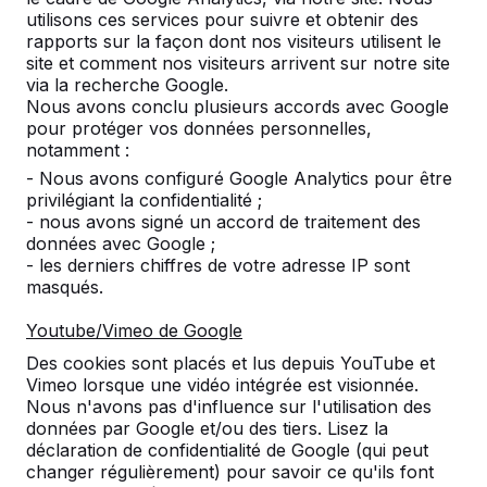
utilisons ces services pour suivre et obtenir des
rapports sur la façon dont nos visiteurs utilisent le
site et comment nos visiteurs arrivent sur notre site
via la recherche Google.
Nous avons conclu plusieurs accords avec Google
Service clientèle
pour protéger vos données personnelles,
notamment :
- Nous avons configuré Google Analytics pour être
Catégories
privilégiant la confidentialité ;
- nous avons signé un accord de traitement des
données avec Google ;
Divers
- les derniers chiffres de votre adresse IP sont
masqués.
Youtube/Vimeo de Google
Des cookies sont placés et lus depuis YouTube et
Conditions générales
|
Protection des données personnelles
Vimeo lorsque une vidéo intégrée est visionnée.
Nous n'avons pas d'influence sur l'utilisation des
données par Google et/ou des tiers. Lisez la
© 2026 HeBlad Luxembourg
déclaration de confidentialité de Google (qui peut
changer régulièrement) pour savoir ce qu'ils font
Site web réalisé par
GSD