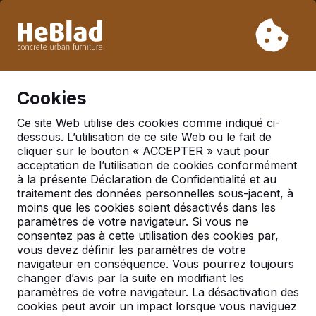
En raison de nos vacances, nous ne livrerons pas de la
semaine 31 à la semaine 33. Veuillez donc tenir compte des
délais de livraison plus longs.
Déjà plus de 30 000 produits vendus
0
Cookies
Ce site Web utilise des cookies comme indiqué ci-
dessous. L’utilisation de ce site Web ou le fait de
cliquer sur le bouton « ACCEPTER » vaut pour
acceptation de l’utilisation de cookies conformément
Pages trouvées avec tags
à la présente Déclaration de Confidentialité et au
Banc en béton
traitement des données personnelles sous-jacent, à
moins que les cookies soient désactivés dans les
paramètres de votre navigateur. Si vous ne
consentez pas à cette utilisation des cookies par,
vous devez définir les paramètres de votre
Accueil
navigateur en conséquence. Vous pourrez toujours
changer d’avis par la suite en modifiant les
La qualité de HeBlad Au fil des ans, nous avons
paramètres de votre navigateur. La désactivation des
fabriué et livré des milliers de tables de ping-
cookies peut avoir un impact lorsque vous naviguez
pong et d’ensembles pique-nique en béton dans