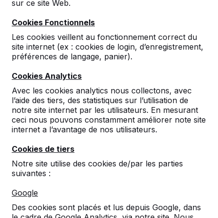
sur ce site Web.
les pays du Benelux, en Allemagne, au
Danemark, en France et en Angleterre, entre
Cookies Fonctionnels
autres. Et même dans les ré...
Les cookies veillent au fonctionnement correct du
Lire la suite ->
site internet (ex : cookies de login, d’enregistrement,
préférences de langage, panier).
Cookies Analytics
Avec les cookies analytics nous collectons, avec
l’aide des tiers, des statistiques sur l’utilisation de
notre site internet par les utilisateurs. En mesurant
Contact
ceci nous pouvons constamment améliorer note site
internet a l’avantage de nos utilisateurs.
HeBlad Luxembourg
Diamantweg 22
Cookies de tiers
5527 LC Hapert
Notre site utilise des cookies de/par les parties
Pays-Bas
suivantes :
+31 (0)497 - 36.08.08
Google
info@HeBlad.lu
Des cookies sont placés et lus depuis Google, dans
le cadre de Google Analytics, via notre site. Nous