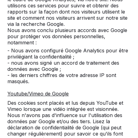
Ajouter à la commande
utilisons ces services pour suivre et obtenir des
rapports sur la façon dont nos visiteurs utilisent le
site et comment nos visiteurs arrivent sur notre site
via la recherche Google.
Ajouter à l’offre
Nous avons conclu plusieurs accords avec Google
pour protéger vos données personnelles,
notamment :
- Nous avons configuré Google Analytics pour être
Les frais de livraison sont calculés en fonction de
privilégiant la confidentialité ;
votre adresse de livraison. Le colis sera expédié
- nous avons signé un accord de traitement des
données avec Google ;
après réception du paiement.
- les derniers chiffres de votre adresse IP sont
masqués.
Youtube/Vimeo de Google
Des cookies sont placés et lus depuis YouTube et
Pions avec dé
Vimeo lorsque une vidéo intégrée est visionnée.
Nous n'avons pas d'influence sur l'utilisation des
Lorsque
vous commandez une
table de jeu
chez
données par Google et/ou des tiers. Lisez la
HeBlad, vous recevez toujours tous
déclaration de confidentialité de Google (qui peut
les
accessoires
nécessaires correspondants. Avec
changer régulièrement) pour savoir ce qu'ils font
chaque
table de Ludo
ou
table multi-jeux
, un lot de