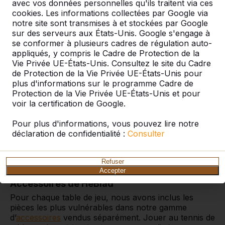
avec vos données personnelles qu'ils traitent via ces
pions et un dé sont fournis en standard. Les pièces
cookies. Les informations collectées par Google via
sont en bois et les pions ont une hauteur de
notre site sont transmises à et stockées par Google
4 centimètres. Pour jouer correctement, le lot se
sur des serveurs aux États-Unis. Google s'engage à
compose naturellement de quatre fois quatre pions
se conformer à plusieurs cadres de régulation auto-
de couleurs différentes.
appliqués, y compris le Cadre de Protection de la
Le tout est fourni dans une boîte cubique
Vie Privée UE-États-Unis. Consultez le site du Cadre
transparente en plexiglas. Après avoir mis les pions
de Protection de la Vie Privée UE-États-Unis pour
en place, vous pouvez laisser le dé dans ce cube,
plus d'informations sur le programme Cadre de
secouer le cube, puis le poser sur la table.
Protection de la Vie Privée UE-États-Unis et pour
voir la certification de Google.
Lot de pions avec dé vendu séparément
Que les pions et les dés puissent être perdus,
Pour plus d'informations, vous pouvez lire notre
endommagés ou insuffisants pour le nombre de
déclaration de confidentialité :
Consulter
participants, nous le comprenons chez HeBlad. C’est
pourquoi nous proposons également séparément le
lot de pions avec dé.
Refuser
Accepter
Accessoires de HeBlad
Pour
chaque table de jeu, nous avons inclus les
pièces les plus vulnérables dans notre gamme
d’
accessoires
vendus séparément. Jouer au tennis de