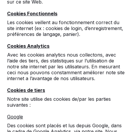
sur ce site Web.
Cookies Fonctionnels
Les cookies veillent au fonctionnement correct du
site internet (ex : cookies de login, d’enregistrement,
préférences de langage, panier).
Cookies Analytics
Lot de pions et son dé
Avec les cookies analytics nous collectons, avec
l’aide des tiers, des statistiques sur l’utilisation de
notre site internet par les utilisateurs. En mesurant
30
reviews
ceci nous pouvons constamment améliorer note site
internet a l’avantage de nos utilisateurs.
€ 10,00
hors TVA
Cookies de tiers
Nombre
Notre site utilise des cookies de/par les parties
suivantes :
Google
Des cookies sont placés et lus depuis Google, dans
le cadre de Google Analytics, via notre site. Nous