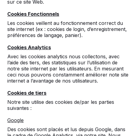
sur ce site Web.
Cookies Fonctionnels
Les cookies veillent au fonctionnement correct du
site internet (ex : cookies de login, d’enregistrement,
préférences de langage, panier).
Cookies Analytics
Table Multi-jeux (1-1-1)
Avec les cookies analytics nous collectons, avec
l’aide des tiers, des statistiques sur l’utilisation de
DeLuxe
notre site internet par les utilisateurs. En mesurant
ceci nous pouvons constamment améliorer note site
5
reviews
internet a l’avantage de nos utilisateurs.
Cookies de tiers
€ 3.050,00
hors TVA
Notre site utilise des cookies de/par les parties
2ème produit et suivants
€ 2.900,00
la pièce,
suivantes :
économisez
4%
!
Google
Couleur
Des cookies sont placés et lus depuis Google, dans
le cadre de Google Analytics, via notre site. Nous