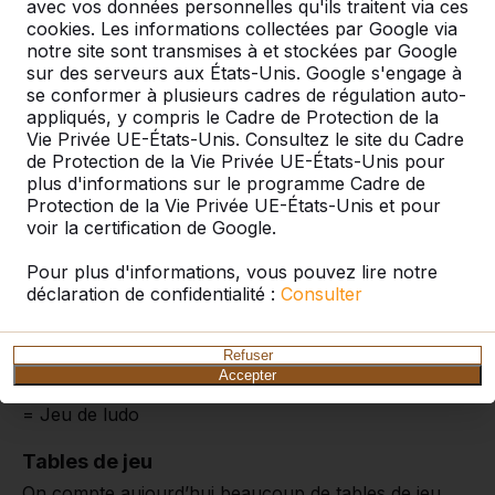
avec vos données personnelles qu'ils traitent via ces
cookies. Les informations collectées par Google via
notre site sont transmises à et stockées par Google
sur des serveurs aux États-Unis. Google s'engage à
se conformer à plusieurs cadres de régulation auto-
Table d’échecs pour 3 jeux
appliqués, y compris le Cadre de Protection de la
Vie Privée UE-États-Unis. Consultez le site du Cadre
Cette table multi-jeux est livrée avec trois jeux
de Protection de la Vie Privée UE-États-Unis pour
d’échecs en standard. Cette grande et belle table
plus d'informations sur le programme Cadre de
d’échecs est également disponible en béton
Protection de la Vie Privée UE-États-Unis et pour
anthracite. Vous pouvez éventuellement choisir
voir la certification de Google.
d’autres jeux sur la table et même choisir quel jeu
vous souhaitez intégrer à quel endroit dans le plateau
Pour plus d'informations, vous pouvez lire notre
de la table. Donc, si vous préférez une autre
déclaration de confidentialité :
Consulter
disposition que celle illustrée ici, n’hésitez pas à nous
contacter. En plus du jeu d’échecs, vous pouvez
Refuser
choisir le jeu de dames ou le jeu de ludo. Explication
Accepter
de nos codes : 1 = Jeu d’échecs 2 = Jeu de dames 3
= Jeu de ludo
Tables de jeu
On compte aujourd’hui beaucoup de tables de jeu