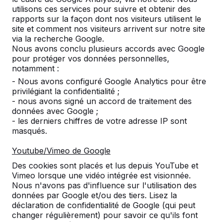
utilisons ces services pour suivre et obtenir des
rapports sur la façon dont nos visiteurs utilisent le
Nombre
site et comment nos visiteurs arrivent sur notre site
via la recherche Google.
Nous avons conclu plusieurs accords avec Google
pour protéger vos données personnelles,
notamment :
- Nous avons configuré Google Analytics pour être
Ajouter à la commande
privilégiant la confidentialité ;
- nous avons signé un accord de traitement des
données avec Google ;
- les derniers chiffres de votre adresse IP sont
Ajouter à l’offre
masqués.
Youtube/Vimeo de Google
Des cookies sont placés et lus depuis YouTube et
Livraison et mise en place gratuites en
Vimeo lorsque une vidéo intégrée est visionnée.
Nous n'avons pas d'influence sur l'utilisation des
Luxemburg.
données par Google et/ou des tiers. Lisez la
Livré dans un délai de 4 semaines ouvrables.
déclaration de confidentialité de Google (qui peut
Comment se fait la livraison ?
Voir la vidéo
changer régulièrement) pour savoir ce qu'ils font