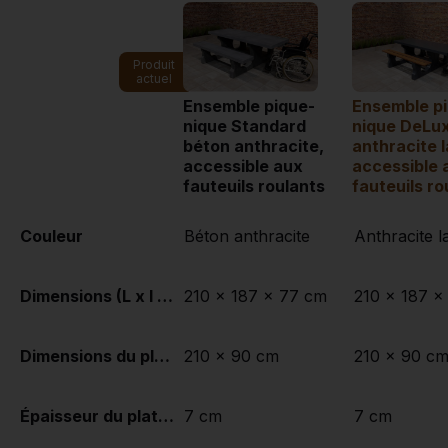
Produit
actuel
Ensemble pique-
Ensemble p
nique Standard
nique DeLu
béton anthracite,
anthracite 
accessible aux
accessible 
fauteuils roulants
fauteuils ro
Couleur
Béton anthracite
Anthracite l
Dimensions (L x l x h)
210 x 187 x 77 cm
210 x 187 x
Dimensions du plateau de table (L x l)
210 x 90 cm
210 x 90 c
Épaisseur du plateau de table
7 cm
7 cm