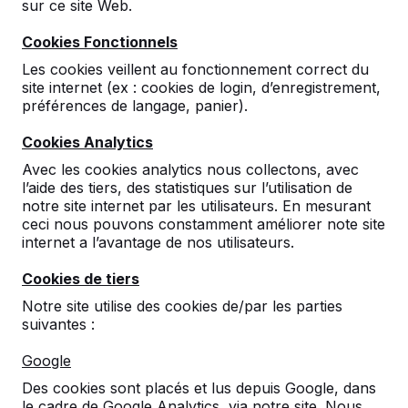
sur ce site Web.
Cookies Fonctionnels
Les cookies veillent au fonctionnement correct du
site internet (ex : cookies de login, d’enregistrement,
préférences de langage, panier).
Cookies Analytics
Ensemble pique-nique
Avec les cookies analytics nous collectons, avec
Standard béton
l’aide des tiers, des statistiques sur l’utilisation de
notre site internet par les utilisateurs. En mesurant
anthracite, accessible
ceci nous pouvons constamment améliorer note site
aux fauteuils roulants
internet a l’avantage de nos utilisateurs.
Cookies de tiers
5
reviews
Notre site utilise des cookies de/par les parties
€ 1.950,00
suivantes :
hors TVA
2ème produit et suivants
€ 1.800,00
la pièce,
Google
économisez
7%
!
Des cookies sont placés et lus depuis Google, dans
le cadre de Google Analytics, via notre site. Nous