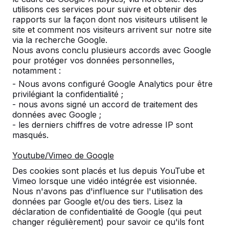
Couleur
utilisons ces services pour suivre et obtenir des
rapports sur la façon dont nos visiteurs utilisent le
site et comment nos visiteurs arrivent sur notre site
via la recherche Google.
Nombre
Nous avons conclu plusieurs accords avec Google
pour protéger vos données personnelles,
notamment :
- Nous avons configuré Google Analytics pour être
privilégiant la confidentialité ;
- nous avons signé un accord de traitement des
Ajouter à la commande
données avec Google ;
- les derniers chiffres de votre adresse IP sont
masqués.
Ajouter à l’offre
Youtube/Vimeo de Google
Des cookies sont placés et lus depuis YouTube et
Vimeo lorsque une vidéo intégrée est visionnée.
Nous n'avons pas d'influence sur l'utilisation des
données par Google et/ou des tiers. Lisez la
Livraison et mise en place gratuites en
déclaration de confidentialité de Google (qui peut
Luxemburg.
changer régulièrement) pour savoir ce qu'ils font
Livré dans un délai de 4 semaines ouvrables.