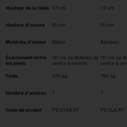
Hauteur de la table
77 cm
77 cm
Hauteur d'assise
50 cm
50 cm
Matériau d’assise
Béton
Bambou
Écartement entre
111 cm (la distance de
111 cm (la d
les pieds
centre à centre)
centre à cen
Poids
970 kg
790 kg
Nombre d'assises
7
7
Code de produit
PS.STAB.RT
PS.DLA.RT