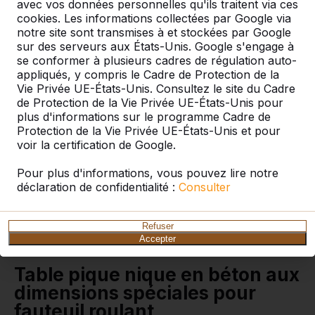
avec vos données personnelles qu'ils traitent via ces
Comment se fait la livraison ?
Voir la vidéo
cookies. Les informations collectées par Google via
notre site sont transmises à et stockées par Google
sur des serveurs aux États-Unis. Google s'engage à
se conformer à plusieurs cadres de régulation auto-
appliqués, y compris le Cadre de Protection de la
Table de pique-nique
Vie Privée UE-États-Unis. Consultez le site du Cadre
standard béton
de Protection de la Vie Privée UE-États-Unis pour
plus d'informations sur le programme Cadre de
anthracite, accessible
Protection de la Vie Privée UE-États-Unis et pour
voir la certification de Google.
aux fauteuils roulants
Quelle merveilleuse table de pique-nique en béton
Pour plus d'informations, vous pouvez lire notre
anthracite qui offre aussi de la place pour un fauteuil
déclaration de confidentialité :
Consulter
roulant ! Comme le plateau de la table a été rallongé
et surélevé, une personne en fauteuil roulant n’a pas
à rester assise à côté de la table, mais peut
Refuser
Accepter
simplement prendre place en bout de table.
Table pique nique en béton aux
dimensions spéciales pour
fauteuil roulant