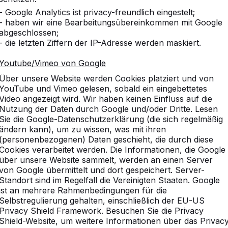
- Google Analytics ist privacy-freundlich eingestelt;
- haben wir eine Bearbeitungsübereinkommen mit Google
abgeschlossen;
- die letzten Ziffern der IP-Adresse werden maskiert.
sammen gekauft
Vergleichbare Produkte
Youtube/Vimeo von Google
Über unsere Website werden Cookies platziert und von
YouTube und Vimeo gelesen, sobald ein eingebettetes
Video angezeigt wird. Wir haben keinen Einfluss auf die
ton Naturell
Nutzung der Daten durch Google und/oder Dritte. Lesen
Sie die Google-Datenschutzerklärung (die sich regelmäßig
ändern kann), um zu wissen, was mit ihren
nd mit einer natürlichen Ausstrahlung. Diese Bank ist
(personenbezogenen) Daten geschieht, die durch diese
 Park, Campingplatz oder Garten. Da das Spielbrett
Cookies verarbeitet werden. Die Informationen, die Google
eton auch als Tisch mit Sitzgelegenheit genutzt werden.
über unsere Website sammelt, werden an einen Server
em Gebäude, vor dem sie aufgestellt wird, zudem
von Google übermittelt und dort gespeichert. Server-
hs die Gelegenheit, das Damespiel kennenzulernen.
Standort sind im Regelfall die Vereinigten Staaten. Google
loser Satz Damesteine mitgeliefert. Gehirnsport für
ist an mehrere Rahmenbedingungen für die
Selbstregulierung gehalten, einschließlich der EU-US
Privacy Shield Framework. Besuchen Sie die Privacy
k aus Beton
Shield-Website, um weitere Informationen über das Privac