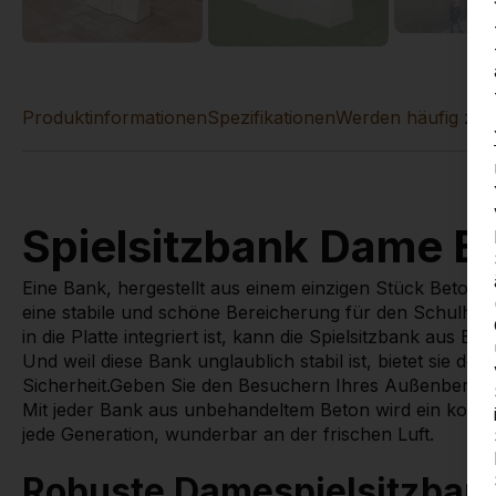
Produktinformationen
Spezifikationen
Werden häufig zu
Spielsitzbank Dame Be
Eine Bank, hergestellt aus einem einzigen Stück Beton u
eine stabile und schöne Bereicherung für den Schulhof,
in die Platte integriert ist, kann die Spielsitzbank aus B
Und weil diese Bank unglaublich stabil ist, bietet sie d
Sicherheit.Geben Sie den Besuchern Ihres Außenbereic
Mit jeder Bank aus unbehandeltem Beton wird ein kosten
jede Generation, wunderbar an der frischen Luft.
Robuste Damespielsitzban