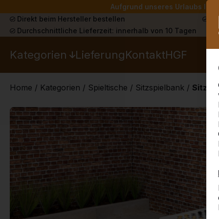
Aufgrund unseres Urlaubs liefe
Direkt beim Hersteller bestellen
Sch
Durchschnittliche Lieferzeit: innerhalb von 10 Tagen
Kategorien
Lieferung
Kontakt
HGF
Home
/
Kategorien
/
Spieltische
/
Sitzspielbank
/
Sitzsp