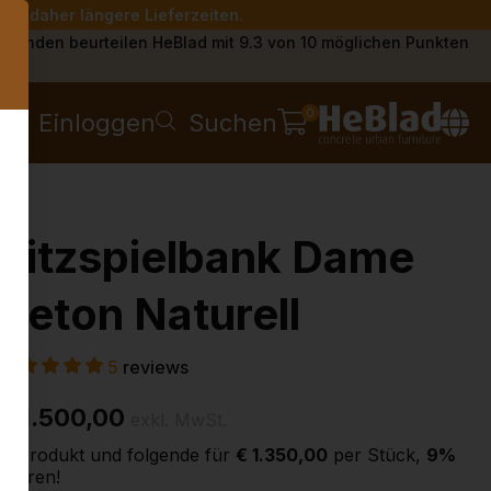
Sie daher längere Lieferzeiten.
s
Kunden beurteilen HeBlad mit 9.3 von 10 möglichen Punkten
0
Einloggen
Suchen
Sitzspielbank Dame
Beton Naturell
5
reviews
€ 1.500,00
exkl. MwSt.
2. Produkt und folgende für
€ 1.350,00
per Stück,
9%
sparen!