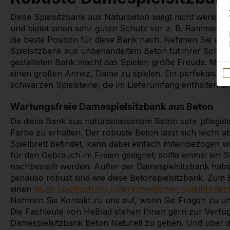
Diese Spielsitzbank aus Naturbeton wiegt nicht weniger a
und bietet einen sehr guten Schutz vor z. B. Rammangr
die beste Position für diese Bank nach. Nehmen Sie einf
Spielsitzbank aus unbehandeltem Beton tut ihrer Schö
gestalteten Bank macht das Spielen große Freude. Mit ih
einen großen Anreiz, Dame zu spielen. Ein perfektes Spi
schwarzen Spielsteine, die im Lieferumfang enthalten si
Wartungsfreie Damespielsitzbank aus Beton
Da diese Bank aus naturbelassenem Beton sehr pflegeleic
Farbe zu erhalten. Der robuste Beton lässt sich leicht a
Spielbrett befindet, kann dabei einfach miteinbezogen 
für den Gebrauch im Freien geeignet; sollte einmal ein S
nachbestellt werden. Außer der Damespielsitzbank haben
genauso robust sind wie diese Betonspielsitzbank. Zum 
einen
Multi-Spieltisch mit unterschiedlichen Spielbretter
Nehmen Sie Kontakt zu uns auf, wenn Sie Fragen zu un
Die Fachleute von HeBlad stehen Ihnen gern zur Verfüg
Damespielsitzbank Beton Naturell zu geben. Und über di