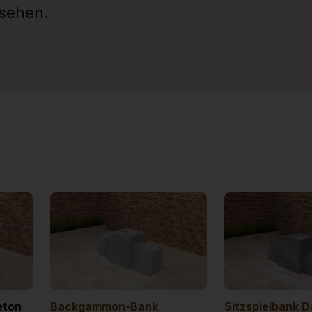
usehen.
eton
Backgammon-Bank
Sitzspielbank 