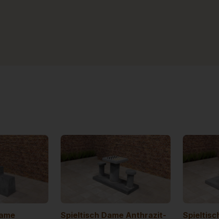
Dame
Spieltisch Dame Anthrazit-
Spieltis