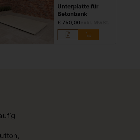
Unterplatte für
Betonbank
€ 750,00
exkl. MwSt.
äufig
utton,