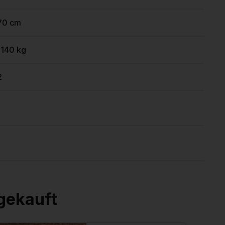
70 cm
1140 kg
2
gekauft