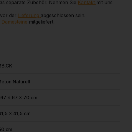
e das separate Zubehör. Nehmen Sie
Kontakt
mit uns
 vor der
Lieferung
abgeschlossen sein.
z
Damesteine
mitgeliefert.
BB.CK
Beton Naturell
167 x 67 x 70 cm
41,5 x 41,5 cm
50 cm