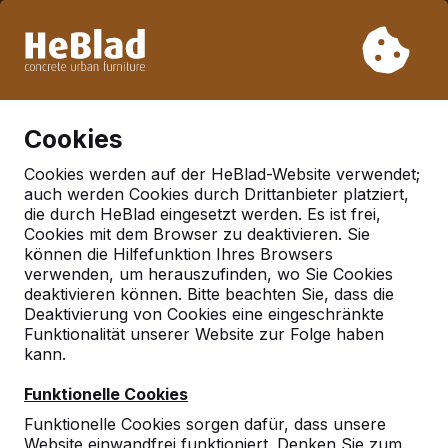
Aufgrund unseres Urlaubs liefern wir von Woche 31 bis
Woche 33 nicht. Bitte berücksichtigen Sie daher längere
Lieferzeiten.
Schon mehr als 30.000 Produkten verkauft
0
Cookies
Cookies werden auf der HeBlad-Website verwendet;
auch werden Cookies durch Drittanbieter platziert,
die durch HeBlad eingesetzt werden. Es ist frei,
Cookies mit dem Browser zu deaktivieren. Sie
Seiten mit Tag gefunden
können die Hilfefunktion Ihres Browsers
Tischtennisschläger
verwenden, um herauszufinden, wo Sie Cookies
deaktivieren können. Bitte beachten Sie, dass die
Deaktivierung von Cookies eine eingeschränkte
Funktionalität unserer Website zur Folge haben
kann.
Nachrichten
Funktionelle Cookies
Nachrichten Im Laufe der Jahre ist unser
Tischtennistisch oft in Fernsehsendungen,
Funktionelle Cookies sorgen dafür, dass unsere
Werbespots und Spielfilmen zu sehen gewesen.
Website einwandfrei funktioniert. Denken Sie zum