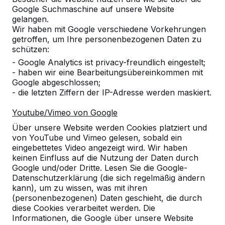
Google Suchmaschine auf unsere Website
gelangen.
Wir haben mit Google verschiedene Vorkehrungen
Kontakt
getroffen, um Ihre personenbezogenen Daten zu
schützen:
HeBlad Luxemburg
- Google Analytics ist privacy-freundlich eingestelt;
Diamantweg 22
- haben wir eine Bearbeitungsübereinkommen mit
5527 LC Hapert
Google abgeschlossen;
Niederlande
- die letzten Ziffern der IP-Adresse werden maskiert.
Youtube/Vimeo von Google
+31 (0)497 - 36.08.08
info@HeBlad.lu
Über unsere Website werden Cookies platziert und
von YouTube und Vimeo gelesen, sobald ein
eingebettetes Video angezeigt wird. Wir haben
keinen Einfluss auf die Nutzung der Daten durch
Google und/oder Dritte. Lesen Sie die Google-
Datenschutzerklärung (die sich regelmäßig ändern
kann), um zu wissen, was mit ihren
Kundenservice
(personenbezogenen) Daten geschieht, die durch
diese Cookies verarbeitet werden. Die
Informationen, die Google über unsere Website