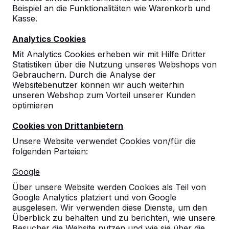
Hierdurch wurde unser Tischtennistisch nicht
Beispiel an die Funktionalitäten wie Warenkorb und
nur bekannt , sondern auch zu anderen
Kasse.
Zwecken gebraucht. In einigen Filmen wird ein
Tischtennistisch gezeigt, um sehen zu la...
Analytics Cookies
Mit Analytics Cookies erheben wir mit Hilfe Dritter
Mehr dazu ->
Statistiken über die Nutzung unseres Webshops von
Gebrauchern. Durch die Analyse der
Websitebenutzer können wir auch weiterhin
Home
unseren Webshop zum Vorteil unserer Kunden
optimieren
Die Qualität von HeBlad Im Laufe der Jahre
haben wir Tausende von Tischtennistischen und
Cookies von Drittanbietern
Picknick-Sets aus Beton hergestellt und unter
Unsere Website verwendet Cookies von/für die
anderem in die Beneluxländer und nach
folgenden Parteien:
Deutschland, Dänemark, Frankreich und
England geliefert. Einige unserer Tische stehen
Google
mittlerweile sogar in &U...
Über unsere Website werden Cookies als Teil von
Mehr dazu ->
Google Analytics platziert und von Google
ausgelesen. Wir verwenden diese Dienste, um den
Überblick zu behalten und zu berichten, wie unsere
Besucher die Website nutzen und wie sie über die