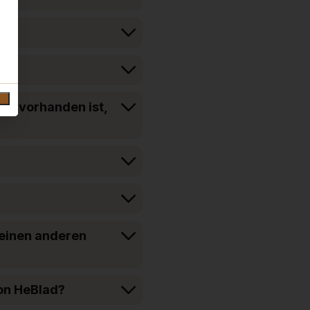
che vorhanden ist,
 einen anderen
von HeBlad?