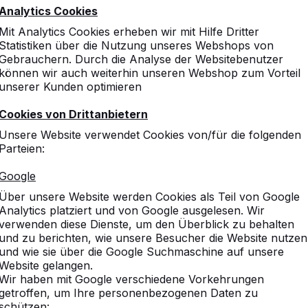
Analytics Cookies
he
Spieltische
Mit Analytics Cookies erheben wir mit Hilfe Dritter
Statistiken über die Nutzung unseres Webshops von
Gebrauchern. Durch die Analyse der Websitebenutzer
sch
Zubehör
können wir auch weiterhin unseren Webshop zum Vorteil
unserer Kunden optimieren
Cookies von Drittanbietern
Unsere Website verwendet Cookies von/für die folgenden
 Bambus?
Parteien:
Google
 waagerecht stehen?
Über unsere Website werden Cookies als Teil von Google
Analytics platziert und von Google ausgelesen. Wir
ibt HeBlad auf die Tische?
verwenden diese Dienste, um den Überblick zu behalten
und zu berichten, wie unsere Besucher die Website nutzen
und wie sie über die Google Suchmaschine auf unsere
 von HeBlad auch mit Werbung versehen werden?
Website gelangen.
Wir haben mit Google verschiedene Vorkehrungen
orderlich, dass unter dem Tisch eine befestigte Flä
getroffen, um Ihre personenbezogenen Daten zu
 einsinkt?
schützen: