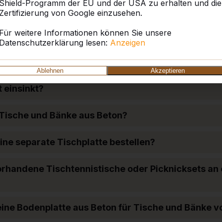
Shield-Programm der EU und der USA zu erhalten und die
Zertifizierung von Google einzusehen.
ibt HeBlad auf die Tische?
Für weitere Informationen können Sie unsere
Datenschutzerklärung lesen:
Anzeigen
 von HeBlad auch mit Werbung versehen werden?
Ablehnen
Akzeptieren
orderlich, dass unter dem Tisch eine befestigte Flä
 einsinkt?
 Tische und Bänke aus Beton?
ne separate Tischplatte bestellen?
orhandene Tischtennistische oder Picknicksets an
eine Bodenplatte aus Beton für Tische und Bänke 