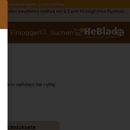
Sie daher längere Lieferzeiten.
s
Kunden beurteilen HeBlad mit 9.3 von 10 möglichen Punkten
0
Einloggen
Suchen
bei? Dann nehmen Sie ruhig
Picknicksets