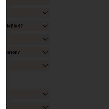
von HeBlad?
us Beton?
y