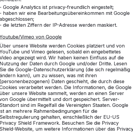
- Google Analytics ist privacy-freundlich eingestelt;
- haben wir eine Bearbeitungsübereinkommen mit Google
 Tische und Bänke aus Beton?
abgeschlossen;
- die letzten Ziffern der IP-Adresse werden maskiert.
eine Bodenplatte aus Beton für Tische und Bänke 
Youtube/Vimeo von Google
Über unsere Website werden Cookies platziert und von
 sind die Sitzflächen der DeLuxe-Picknicksets?
YouTube und Vimeo gelesen, sobald ein eingebettetes
Video angezeigt wird. Wir haben keinen Einfluss auf die
 gilt bei der Bestellung von Tischen und Bänken a
Nutzung der Daten durch Google und/oder Dritte. Lesen
Sie die Google-Datenschutzerklärung (die sich regelmäßig
ändern kann), um zu wissen, was mit ihren
ibt es bei den Produkten von HeBlad?
(personenbezogenen) Daten geschieht, die durch diese
Cookies verarbeitet werden. Die Informationen, die Google
über unsere Website sammelt, werden an einen Server
von Google übermittelt und dort gespeichert. Server-
Standort sind im Regelfall die Vereinigten Staaten. Google
ist an mehrere Rahmenbedingungen für die
 Bambus?
Selbstregulierung gehalten, einschließlich der EU-US
Privacy Shield Framework. Besuchen Sie die Privacy
Shield-Website, um weitere Informationen über das Privac
 waagerecht stehen?