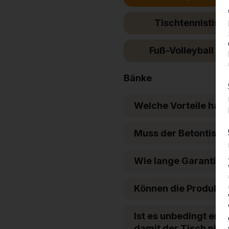
Tischtennistisc
Fuß-Volleyball Ti
Bänke
Welche Vorteile hat
Muss der Betontisch
Wie lange Garantie g
Können die Produkte
Ist es unbedingt erf
damit der Tisch nicht