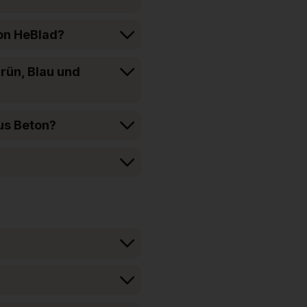
von HeBlad?
Grün, Blau und
us Beton?