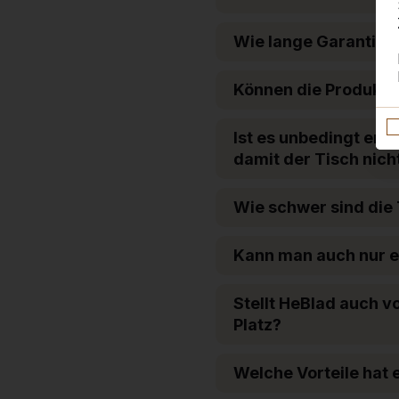
Wie lange Garantie g
Können die Produkte
Ist es unbedingt erf
damit der Tisch nicht
Wie schwer sind die
Kann man auch nur ei
Stellt HeBlad auch v
Platz?
Welche Vorteile hat 