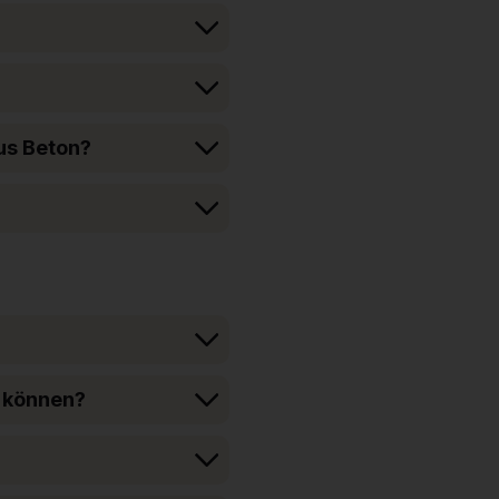
us Beton?
u können?