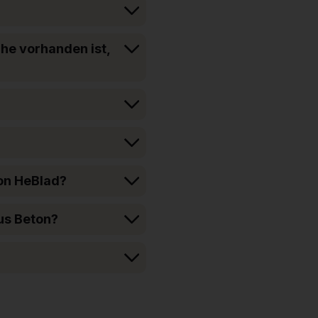
che vorhanden ist,
von HeBlad?
us Beton?