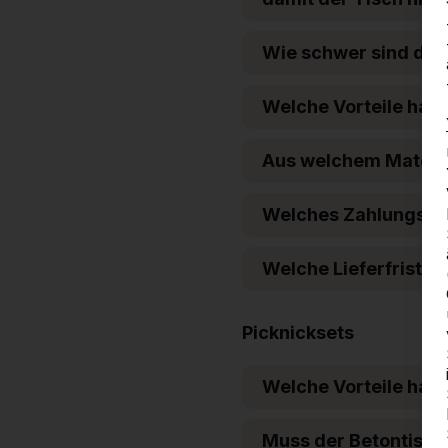
Wie schwer sind die
Welche Vorteile hat 
Aus welchem Material
Welches Zahlungsziel
Welche Lieferfrist g
Picknicksets
Welche Vorteile hat
Muss der Betontisch