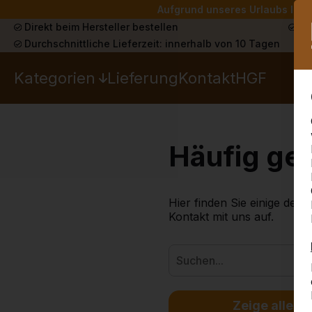
Aufgrund unseres Urlaubs liefe
Direkt beim Hersteller bestellen
Sch
Durchschnittliche Lieferzeit: innerhalb von 10 Tagen
Kategorien
Lieferung
Kontakt
HGF
Häufig ges
Hier finden Sie einige der 
Kontakt mit uns auf.
Zeige alles