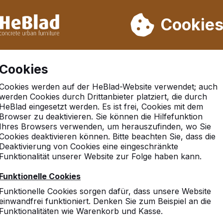
rn wir von Woche 31 bis Woche 33 nicht. Bitte berücksichtigen 
on mehr als 30.000 Produkten verkauft
Cookie
Cookies
Cookies werden auf der HeBlad-Website verwendet; auch
werden Cookies durch Drittanbieter platziert, die durch
tellte Fragen
HeBlad eingesetzt werden. Es ist frei, Cookies mit dem
Browser zu deaktivieren. Sie können die Hilfefunktion
Ihres Browsers verwenden, um herauszufinden, wo Sie
Cookies deaktivieren können. Bitte beachten Sie, dass die
Fragen, die häufig gestellt werden. Ihre Frage ist nicht da
Deaktivierung von Cookies eine eingeschränkte
Funktionalität unserer Website zur Folge haben kann.
Funktionelle Cookies
Funktionelle Cookies sorgen dafür, dass unsere Website
einwandfrei funktioniert. Denken Sie zum Beispiel an die
Funktionalitäten wie Warenkorb und Kasse.
Bänke