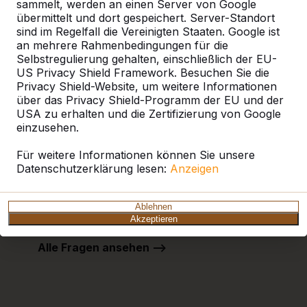
sammelt, werden an einen Server von Google
übermittelt und dort gespeichert. Server-Standort
sind im Regelfall die Vereinigten Staaten. Google ist
an mehrere Rahmenbedingungen für die
Selbstregulierung gehalten, einschließlich der EU-
US Privacy Shield Framework. Besuchen Sie die
Privacy Shield-Website, um weitere Informationen
über das Privacy Shield-Programm der EU und der
USA zu erhalten und die Zertifizierung von Google
Häufig gestellte Fragen
einzusehen.
Es wurden leider keine spezifischen häufig
Für weitere Informationen können Sie unsere
gestellten Fragen gefunden.
Datenschutzerklärung lesen:
Anzeigen
Klicken Sie auf den untenstehenden Button, um
alle häufig gestellten Fragen anzusehen.
Ablehnen
Akzeptieren
Alle Fragen ansehen -->