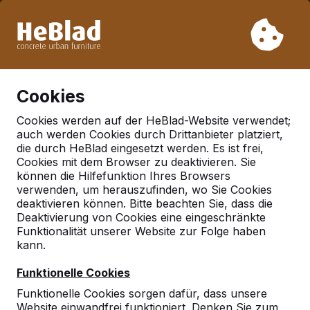
Aufgrund unseres Urlaubs liefern wir von Woche 31 bis
Woche 33 nicht. Bitte berücksichtigen Sie daher längere
Lieferzeiten.
Schon mehr als 30.000 Produkten verkauft
0
Cookies
Cookies werden auf der HeBlad-Website verwendet;
auch werden Cookies durch Drittanbieter platziert,
Zubehör
die durch HeBlad eingesetzt werden. Es ist frei,
Cookies mit dem Browser zu deaktivieren. Sie
Picknicksets
können die Hilfefunktion Ihres Browsers
verwenden, um herauszufinden, wo Sie Cookies
deaktivieren können. Bitte beachten Sie, dass die
Deaktivierung von Cookies eine eingeschränkte
Funktionalität unserer Website zur Folge haben
kann.
Funktionelle Cookies
Funktionelle Cookies sorgen dafür, dass unsere
Website einwandfrei funktioniert. Denken Sie zum