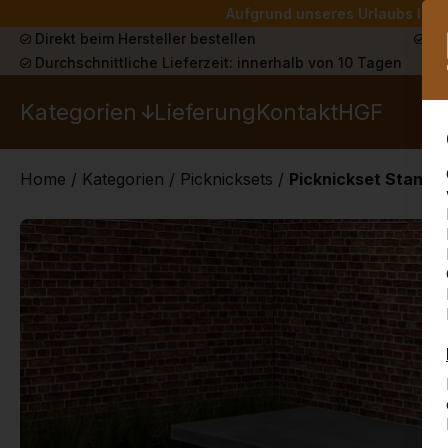
Aufgrund unseres Urlaubs liefe
Direkt beim Hersteller bestellen
Sch
Durchschnittliche Lieferzeit: innerhalb von 10 Tagen
Kategorien
Lieferung
Kontakt
HGF
Home
/
Kategorien
/
Picknicksets
/
Picknickset Standa