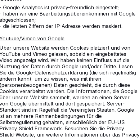
- Google Analytics ist privacy-freundlich eingestelt;
- haben wir eine Bearbeitungsübereinkommen mit Google
abgeschlossen;
- die letzten Ziffern der IP-Adresse werden maskiert.
Youtube/Vimeo von Google
Über unsere Website werden Cookies platziert und von
YouTube und Vimeo gelesen, sobald ein eingebettetes
Video angezeigt wird. Wir haben keinen Einfluss auf die
Nutzung der Daten durch Google und/oder Dritte. Lesen
Sie die Google-Datenschutzerklärung (die sich regelmäßig
ändern kann), um zu wissen, was mit ihren
(personenbezogenen) Daten geschieht, die durch diese
Cookies verarbeitet werden. Die Informationen, die Google
über unsere Website sammelt, werden an einen Server
PS.STAB.246
von Google übermittelt und dort gespeichert. Server-
Standort sind im Regelfall die Vereinigten Staaten. Google
ist an mehrere Rahmenbedingungen für die
Anthrazit-Beton
Selbstregulierung gehalten, einschließlich der EU-US
Privacy Shield Framework. Besuchen Sie die Privacy
Shield-Website, um weitere Informationen über das Privac
246 x 193 x 75 cm