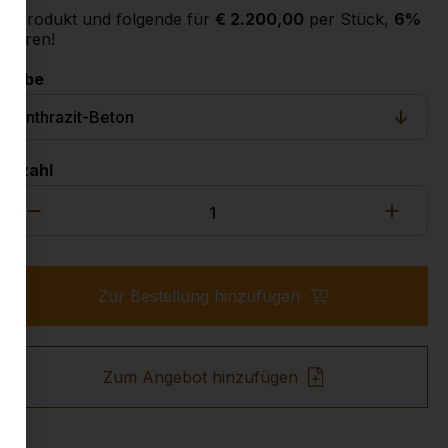
2. Produkt und folgende für
€ 2.200,00
per Stück,
6%
sparen!
Farbe
Anzahl
Zur Bestellung hinzufügen
Zum Angebot hinzufügen