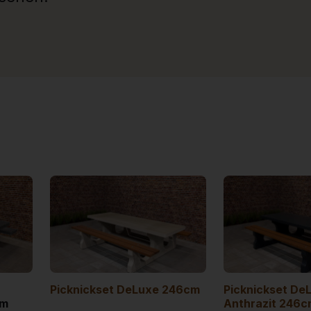
Picknickset DeLuxe 246cm
Picknickset De
cm
Anthrazit 246c