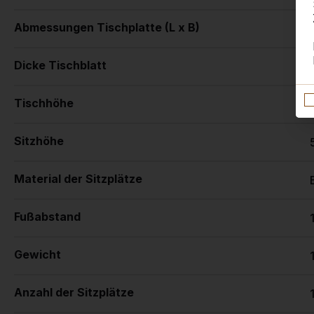
Abmessungen Tischplatte (L x B)
Dicke Tischblatt
Tischhöhe
Sitzhöhe
Material der Sitzplätze
Fußabstand
Gewicht
Anzahl der Sitzplätze