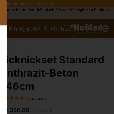
Sie daher längere Lieferzeiten.
s
Kunden beurteilen HeBlad mit 9.3 von 10 möglichen Punkten
0
Einloggen
Suchen
Picknickset Standard
Anthrazit-Beton
246cm
15
reviews
€ 2.350,00
exkl. MwSt.