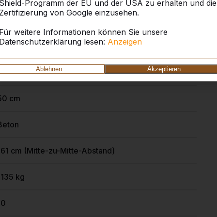
Shield-Programm der EU und der USA zu erhalten und die
Zertifizierung von Google einzusehen.
246 x 90 cm
Für weitere Informationen können Sie unsere
Datenschutzerklärung lesen:
Anzeigen
7 cm
Ablehnen
Akzeptieren
75 cm
50 cm
Beton
161 cm (Mitte-zu-Mitte-Abstand)
1135 kg
10