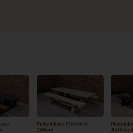
Luxe
Picknickset Standard
Picknick
m
246cm
Anthrazi