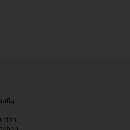
äufig
utton,
usehen.