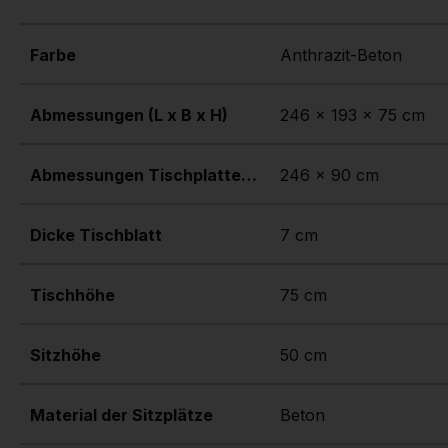
Farbe
Anthrazit-Beton
Abmessungen (L x B x H)
246 x 193 x 75 cm
Abmessungen Tischplatte (L x B)
246 x 90 cm
Dicke Tischblatt
7 cm
Tischhöhe
75 cm
Sitzhöhe
50 cm
Material der Sitzplätze
Beton