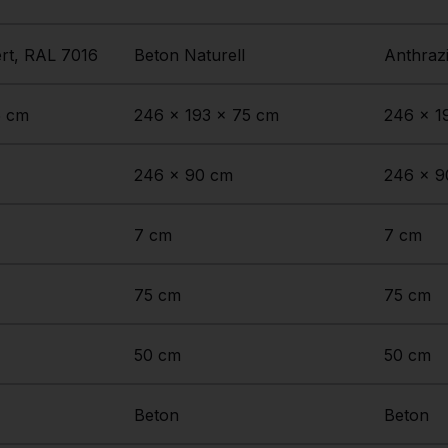
ert, RAL 7016
Beton Naturell
Anthrazi
5 cm
246 x 193 x 75 cm
246 x 1
246 x 90 cm
246 x 9
7 cm
7 cm
75 cm
75 cm
50 cm
50 cm
Beton
Beton