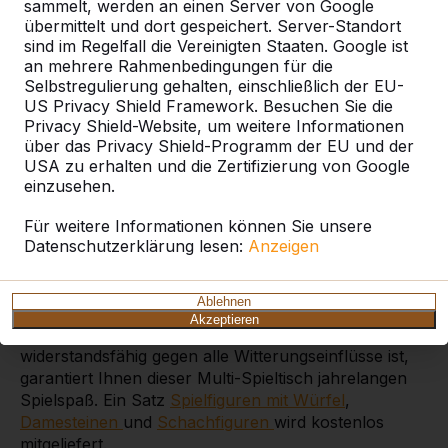
sammelt, werden an einen Server von Google
übermittelt und dort gespeichert. Server-Standort
sind im Regelfall die Vereinigten Staaten. Google ist
an mehrere Rahmenbedingungen für die
Multi-Spieltisch Standard
Selbstregulierung gehalten, einschließlich der EU-
Anthrazit-Beton
US Privacy Shield Framework. Besuchen Sie die
Privacy Shield-Website, um weitere Informationen
An diesem Multi-Spieltisch aus anthrazitfarbenem
über das Privacy Shield-Programm der EU und der
Beton wird es nie langweilig. Unser Multi-Spieltisch ist
USA zu erhalten und die Zertifizierung von Google
eine Kombination aus mehreren Spieltischen: Er ist
einzusehen.
Ludo-, Dame- und Schach-Tisch in einem. Alle drei
Spielbretter sind in einen schönen, anthrazitfarbenen
Für weitere Informationen können Sie unsere
Picknicktisch aus Beton integriert. Die Bänke und der
Datenschutzerklärung lesen:
Anzeigen
Tisch werden aus einem einzigen Stück Beton
gefertigt. Tisch und Sitze haben die perfekte Höhe
Ablehnen
zum Sitzen, Zurücklehnen und Entspannen. Da er
Akzeptieren
unempfindlich gegen Vandalismus und
widerstandsfähig gegen alle Witterungseinflüsse ist,
garantiert Ihnen dieser Multi-Spieltisch jahrelangen
Spielspaß. Ein Satz
Spielfiguren mit Würfel
,
Damesteinen
und
Schachfiguren
wird kostenlos
mitgeliefert.