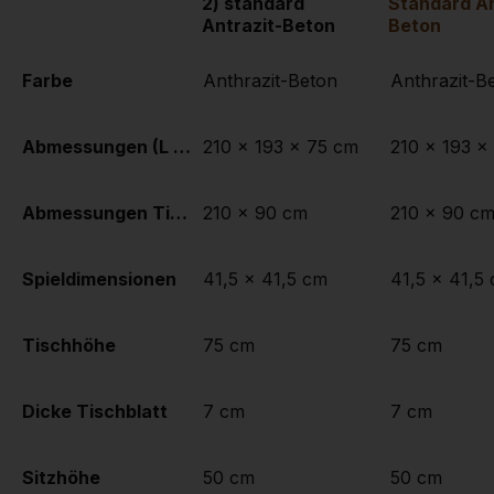
2) standard
Standard An
Antrazit-Beton
Beton
Farbe
Anthrazit-Beton
Anthrazit-B
Abmessungen (L x B x H)
210 x 193 x 75 cm
210 x 193 x
Abmessungen Tischplatte (L x B)
210 x 90 cm
210 x 90 c
Spieldimensionen
41,5 x 41,5 cm
41,5 x 41,5
Tischhöhe
75 cm
75 cm
Dicke Tischblatt
7 cm
7 cm
Sitzhöhe
50 cm
50 cm