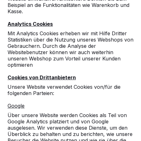
Beispiel an die Funktionalitäten wie Warenkorb und
Kasse.
Analytics Cookies
Mit Analytics Cookies erheben wir mit Hilfe Dritter
Statistiken über die Nutzung unseres Webshops von
Gebrauchern. Durch die Analyse der
Websitebenutzer können wir auch weiterhin
Multi-Spieltisch (1-3-2)
unseren Webshop zum Vorteil unserer Kunden
optimieren
standard Antrazit-Beton
Cookies von Drittanbietern
65
reviews
Unsere Website verwendet Cookies von/für die
folgenden Parteien:
€ 3.300,00
exkl. MwSt.
Google
2. Produkt und folgende für
€ 3.150,00
per Stück,
4%
sparen!
Über unsere Website werden Cookies als Teil von
Google Analytics platziert und von Google
Farbe
ausgelesen. Wir verwenden diese Dienste, um den
Überblick zu behalten und zu berichten, wie unsere
Besucher die Website nutzen und wie sie über die