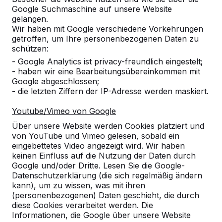
Google Suchmaschine auf unsere Website
gelangen.
Anzahl
Wir haben mit Google verschiedene Vorkehrungen
getroffen, um Ihre personenbezogenen Daten zu
schützen:
- Google Analytics ist privacy-freundlich eingestelt;
- haben wir eine Bearbeitungsübereinkommen mit
Google abgeschlossen;
Zur Bestellung hinzufügen
- die letzten Ziffern der IP-Adresse werden maskiert.
Youtube/Vimeo von Google
Über unsere Website werden Cookies platziert und
Zum Angebot hinzufügen
von YouTube und Vimeo gelesen, sobald ein
eingebettetes Video angezeigt wird. Wir haben
keinen Einfluss auf die Nutzung der Daten durch
Google und/oder Dritte. Lesen Sie die Google-
Kostenlose Lieferung und Aufstellung in
Datenschutzerklärung (die sich regelmäßig ändern
kann), um zu wissen, was mit ihren
Luxemburg.
(personenbezogenen) Daten geschieht, die durch
Innerhalb von 4 Arbeitswochen geliefert.
diese Cookies verarbeitet werden. Die
Wie funktioniert die Lieferung?
Video ansehen
Informationen, die Google über unsere Website