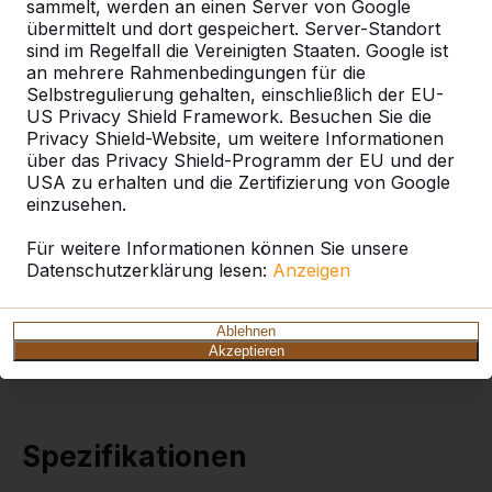
sammelt, werden an einen Server von Google
Wie funktioniert die Lieferung?
Video ansehen
übermittelt und dort gespeichert. Server-Standort
sind im Regelfall die Vereinigten Staaten. Google ist
an mehrere Rahmenbedingungen für die
Selbstregulierung gehalten, einschließlich der EU-
Betonbank DeLuxe
US Privacy Shield Framework. Besuchen Sie die
Privacy Shield-Website, um weitere Informationen
Anthrazit-Beton mit
über das Privacy Shield-Programm der EU und der
Unterplatte
USA zu erhalten und die Zertifizierung von Google
einzusehen.
Sitzbank mit Rückenlehne und Unterplatte aus einem
Stück Beton gegossen. Ausgeführt in durch und
Für weitere Informationen können Sie unsere
durch anthrazitfarbenem Beton. Diese Bänke sind
Datenschutzerklärung lesen:
Anzeigen
wie geschaffen, um sie im Gras oder in einem Park
aufzustellen. Im Gegensatz zu unserer offenen
Ablehnen
Parkbank ist diese massiv, sodass die Sitzgelegenheit
Akzeptieren
immer sauber zu halten ist.
Spezifikationen