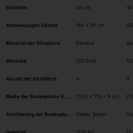
Sitzhöhe
45 cm
45
Abmessungen Sitzteil
180 x 30 cm
18
Material der Sitzplätze
Bambus
Ba
Sitzecke
103 Grad
10
Anzahl der Sitzplätze
4
4
Maße der Bodenplatte (L x B x H)
219,5 x 119 x 8 cm
21
Ausführung der Bodenplatte
Glatter Beton
Gl
Gewicht
1230 kg
12