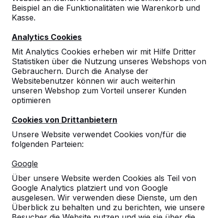
Beispiel an die Funktionalitäten wie Warenkorb und
Kasse.
Analytics Cookies
Mit Analytics Cookies erheben wir mit Hilfe Dritter
Statistiken über die Nutzung unseres Webshops von
Gebrauchern. Durch die Analyse der
Websitebenutzer können wir auch weiterhin
Betonbank DeLuxe
unseren Webshop zum Vorteil unserer Kunden
optimieren
Anthrazit-Beton mit
Cookies von Drittanbietern
Unterplatte
Unsere Website verwendet Cookies von/für die
folgenden Parteien:
reviews
Google
€ 1.400,00
exkl. MwSt.
Über unsere Website werden Cookies als Teil von
2. Produkt und folgende für
€ 1.250,00
per Stück,
Google Analytics platziert und von Google
10%
sparen!
ausgelesen. Wir verwenden diese Dienste, um den
Überblick zu behalten und zu berichten, wie unsere
Farbe
Besucher die Website nutzen und wie sie über die