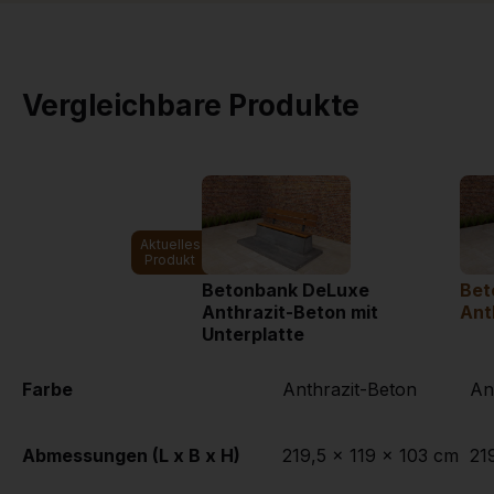
Vergleichbare Produkte
Aktuelles
Produkt
Betonbank DeLuxe
Bet
Anthrazit-Beton mit
Ant
Unterplatte
Farbe
Anthrazit-Beton
Abmessungen (L x B x H)
219,5 x 119 x 103 cm
21