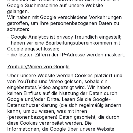
Google Suchmaschine auf unsere Website
gelangen.
Wir haben mit Google verschiedene Vorkehrungen
getroffen, um Ihre personenbezogenen Daten zu
Anzahl
schützen:
- Google Analytics ist privacy-freundlich eingestelt;
- haben wir eine Bearbeitungsübereinkommen mit
Google abgeschlossen;
- die letzten Ziffern der IP-Adresse werden maskiert.
Zur Bestellung hinzufügen
Youtube/Vimeo von Google
Über unsere Website werden Cookies platziert und
von YouTube und Vimeo gelesen, sobald ein
Zum Angebot hinzufügen
eingebettetes Video angezeigt wird. Wir haben
keinen Einfluss auf die Nutzung der Daten durch
Google und/oder Dritte. Lesen Sie die Google-
Datenschutzerklärung (die sich regelmäßig ändern
kann), um zu wissen, was mit ihren
Kostenlose Lieferung und Aufstellung in
(personenbezogenen) Daten geschieht, die durch
Luxemburg.
diese Cookies verarbeitet werden. Die
Innerhalb von 4 Arbeitswochen geliefert.
Informationen, die Google über unsere Website