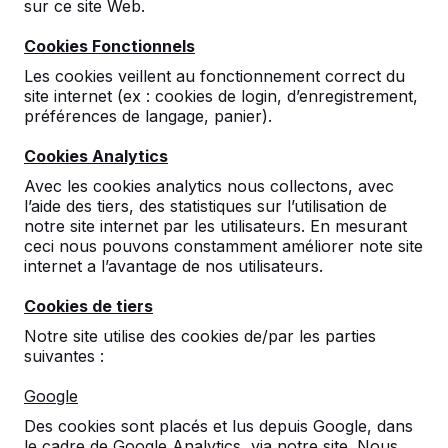
sur ce site Web.
Cookies Fonctionnels
Les cookies veillent au fonctionnement correct du
site internet (ex : cookies de login, d’enregistrement,
préférences de langage, panier).
Cookies Analytics
Avec les cookies analytics nous collectons, avec
l’aide des tiers, des statistiques sur l’utilisation de
Table de ping pong basse
notre site internet par les utilisateurs. En mesurant
vert, angles arrondis
ceci nous pouvons constamment améliorer note site
internet a l’avantage de nos utilisateurs.
5
reviews
Cookies de tiers
€ 2.050,00
hors TVA
Notre site utilise des cookies de/par les parties
suivantes :
2ème produit et suivants
€ 1.900,00
la pièce,
économisez
7%
!
Google
Des cookies sont placés et lus depuis Google, dans
Couleur
le cadre de Google Analytics, via notre site. Nous