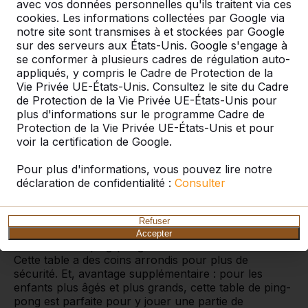
avec vos données personnelles qu'ils traitent via ces
cookies. Les informations collectées par Google via
notre site sont transmises à et stockées par Google
sur des serveurs aux États-Unis. Google s'engage à
se conformer à plusieurs cadres de régulation auto-
appliqués, y compris le Cadre de Protection de la
Table de ping-pong en béton
Vie Privée UE-États-Unis. Consultez le site du Cadre
modèle bas
de Protection de la Vie Privée UE-États-Unis pour
plus d'informations sur le programme Cadre de
Nous avons adapté notre populaire table de ping-
Protection de la Vie Privée UE-États-Unis et pour
pong en béton, spécialement pour les enfants de 5 à
voir la certification de Google.
environ 8 ans. Dès l’âge de 5 ans, les enfants
développent leur sens de la balle. Une aptitude que
Pour plus d'informations, vous pouvez lire notre
vous voulez bien sûr stimuler ! Mais pour les
déclaration de confidentialité :
Consulter
enfants, une table de tennis de table courante est
tout simplement trop haute pour pouvoir envoyer
une balle correctement. Ils reçoivent souvent la balle
Refuser
en plein visage, ce qui les effraie. Le modèle bas de
Accepter
notre table de ping-pong en béton est la solution.
Cette table a des coins arrondis pour plus de
sécurité. Et, avantage supplémentaire : pour les
enfants plus âgés et plus grands, cette table de ping-
pong est parfaite pour y jouer une partie de