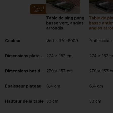
Produit
actuel
Table de ping pong
Table de pi
basse vert, angles
basse anthr
arrondis
angles arro
Couleur
Vert - RAL 6009
Anthracite 
Dimensions plateau de jeu (L x l)
274 x 152 cm
274 x 152 
Dimensions bas de plateau de jeu
279 x 157 cm
279 x 157 
Épaisseur plateau
8,4 cm
8,4 cm
Hauteur de la table
50 cm
50 cm