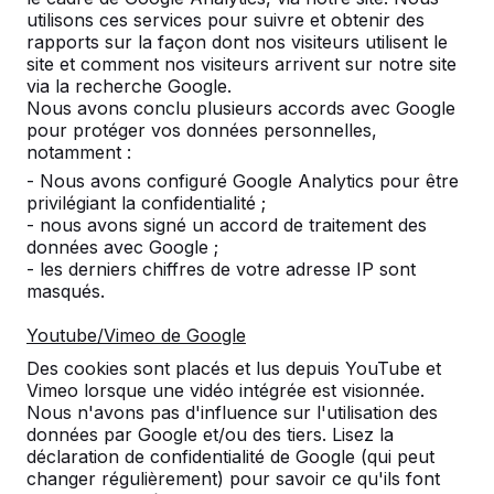
utilisons ces services pour suivre et obtenir des
rapports sur la façon dont nos visiteurs utilisent le
site et comment nos visiteurs arrivent sur notre site
Nombre
via la recherche Google.
Nous avons conclu plusieurs accords avec Google
pour protéger vos données personnelles,
notamment :
- Nous avons configuré Google Analytics pour être
privilégiant la confidentialité ;
Ajouter à la commande
- nous avons signé un accord de traitement des
données avec Google ;
- les derniers chiffres de votre adresse IP sont
masqués.
Ajouter à l’offre
Youtube/Vimeo de Google
Des cookies sont placés et lus depuis YouTube et
Vimeo lorsque une vidéo intégrée est visionnée.
Livraison et mise en place gratuites en
Nous n'avons pas d'influence sur l'utilisation des
données par Google et/ou des tiers. Lisez la
Luxemburg.
déclaration de confidentialité de Google (qui peut
Livré dans un délai de 4 semaines ouvrables.
changer régulièrement) pour savoir ce qu'ils font
Comment se fait la livraison ?
Voir la vidéo