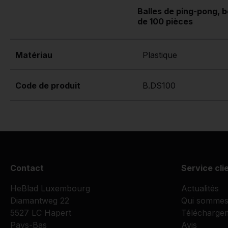
Balles de ping-pong, b
de 100 pièces
Matériau
Plastique
Code de produit
B.DS100
Contact
Service cli
HeBlad Luxembourg
Actualités
Diamantweg 22
Qui sommes
5527 LC Hapert
Télécharge
Pays-Bas
Avis