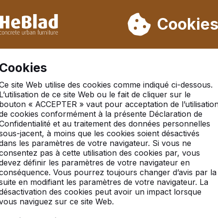
ons pas de la semaine 31 à la semaine 33. Veuillez donc tenir 
Déjà plus de 30 000 produits vendus
Cookie
Se 
Cookies
Ce site Web utilise des cookies comme indiqué ci-dessous.
ng-pong, boîte de 100 pièces
L’utilisation de ce site Web ou le fait de cliquer sur le
bouton « ACCEPTER » vaut pour acceptation de l’utilisatio
de cookies conformément à la présente Déclaration de
Confidentialité et au traitement des données personnelles
sous-jacent, à moins que les cookies soient désactivés
dans les paramètres de votre navigateur. Si vous ne
consentez pas à cette utilisation des cookies par, vous
devez définir les paramètres de votre navigateur en
conséquence. Vous pourrez toujours changer d’avis par la
suite en modifiant les paramètres de votre navigateur. La
désactivation des cookies peut avoir un impact lorsque
vous naviguez sur ce site Web.