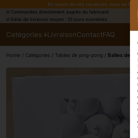
En raison de nos vacances, nous ne livrer
Commandez directement auprès du fabricant
Délai de livraison moyen : 10 jours ouvrables
Catégories
Livraison
Contact
FAQ
Home
/
Catégories
/
Tables de ping-pong
/
Balles de pi