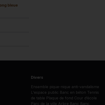
pong bleue
Divers
Ensemble pique-nique
anti-vandalisme
L'espace public
Banc en béton
Tennis
de table
Plaque de fond
Cour d’école
Parc de la ville
Arbre Banc
Banc