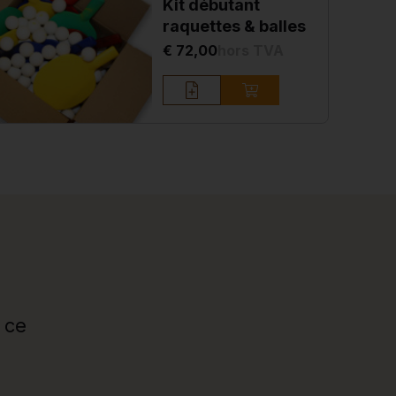
Kit débutant
raquettes & balles
€ 72,00
hors TVA
 ce