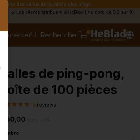
compte des délais de livraison plus longs.
s
Les clients attribuent à HeBlad une note de 9.3 sur 10
0
connecter
Rechercher
n
Balles de ping-pong,
boîte de 100 pièces
15
reviews
€ 50,00
hors TVA
Nombre