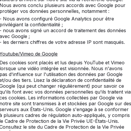
Nous avons conclu plusieurs accords avec Google pour
protéger vos données personnelles, notamment :
- Nous avons configuré Google Analytics pour être
privilégiant la confidentialité ;
:
Produits similaires
- nous avons signé un accord de traitement des données
avec Google ;
- les derniers chiffres de votre adresse IP sont masqués.
Youtube/Vimeo de Google
ng-pong, emballées
Des cookies sont placés et lus depuis YouTube et Vimeo
lorsque une vidéo intégrée est visionnée. Nous n'avons
pas d'influence sur l'utilisation des données par Google
et/ou des tiers. Lisez la déclaration de confidentialité de
Google (qui peut changer régulièrement) pour savoir ce
qu'ils font avec vos données personnelles qu'ils traitent via
 balles d'entrainement par les associations de tennis
ces cookies. Les informations collectées par Google via
des écoles et des clubs.
notre site sont transmises à et stockées par Google sur de
serveurs aux États-Unis. Google s'engage à se conformer
à plusieurs cadres de régulation auto-appliqués, y compris
es balles vous seront livrées franc de port, en même
le Cadre de Protection de la Vie Privée UE-États-Unis.
s et de balles seront toujours expédiées par la poste
Consultez le site du Cadre de Protection de la Vie Privée