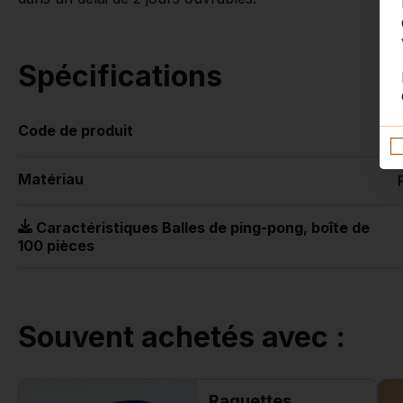
Spécifications
Code de produit
Matériau
Caractéristiques Balles de ping-pong, boîte de
100 pièces
Souvent achetés avec :
Raquettes