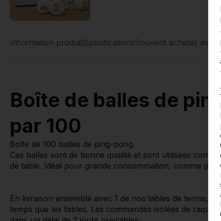
Information produit
Spécifications
Souvent achetés avec 
Boîte de balles de pi
par 100
Boîte de 100 balles de ping-pong.
Ces balles sont de bonne qualité et sont utilisées comme
de table. Idéal pour grande consommation, comme p.ex. 
En livraison ensemble avec 1 de nos tables de tennis, c
temps que les tables. Les commandes isolées de raquette
dans un délai de 2 jours ouvrables.