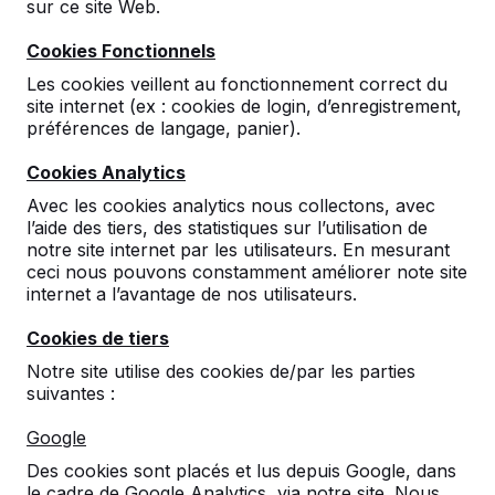
sur ce site Web.
Cookies Fonctionnels
Table de ping-pong pour
Les cookies veillent au fonctionnement correct du
site internet (ex : cookies de login, d’enregistrement,
les enfants de l’école
préférences de langage, panier).
primaire
Cookies Analytics
Avec les cookies analytics nous collectons, avec
Saviez-vous que les enfants commencent à
l’aide des tiers, des statistiques sur l’utilisation de
développer leur sens de la balle à partir de
notre site internet par les utilisateurs. En mesurant
l’âge de 5 ans? Pour ce groupe d’enfants, il
ceci nous pouvons constamment améliorer note site
est particulièrement bon de jouer au ping-
internet a l’avantage de nos utilisateurs.
pong. Vous stimulez ainsi leur développement.
Spécialement pour cela, nous avons
Cookies de tiers
développé un modèle bas de notre table de
tennis de table en béton.
Notre site utilise des cookies de/par les parties
Il s’agit d’une table spécialement conçue pour
suivantes :
les premières classes de l’école primaire. Vous
pouvez également l’utiliser pour jouer à la
Google
tournante avec une grosse balle. Et aussi
Des cookies sont placés et lus depuis Google, dans
lorsque vous voulez jouer au footvolley, il est
le cadre de Google Analytics, via notre site. Nous