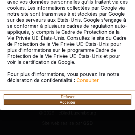
avec vos données personnelles qu'ils traitent via ces
cookies. Les informations collectées par Google via
notre site sont transmises à et stockées par Google
sur des serveurs aux États-Unis. Google s'engage à
Service clientèle
se conformer à plusieurs cadres de régulation auto-
appliqués, y compris le Cadre de Protection de la
Vie Privée UE-États-Unis. Consultez le site du Cadre
Catégories
de Protection de la Vie Privée UE-États-Unis pour
plus d'informations sur le programme Cadre de
Protection de la Vie Privée UE-États-Unis et pour
Divers
voir la certification de Google.
Pour plus d'informations, vous pouvez lire notre
déclaration de confidentialité :
Consulter
Conditions générales
|
Protection des données personnelles
Refuser
Accepter
© 2026 HeBlad Luxembourg
Site web réalisé par
GSD