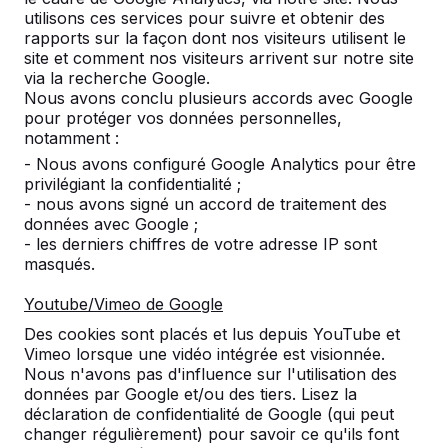
très pratique que la table soit moins haute.
utilisons ces services pour suivre et obtenir des
La table est disponible en différentes couleurs:
rapports sur la façon dont nos visiteurs utilisent le
bleu, vert et anthracite.
site et comment nos visiteurs arrivent sur notre site
via la recherche Google.
19 septembre 2024
Nous avons conclu plusieurs accords avec Google
pour protéger vos données personnelles,
notamment :
- Nous avons configuré Google Analytics pour être
privilégiant la confidentialité ;
Contact
- nous avons signé un accord de traitement des
données avec Google ;
HeBlad Luxembourg
- les derniers chiffres de votre adresse IP sont
masqués.
Diamantweg 22
5527 LC Hapert
Youtube/Vimeo de Google
Pays-Bas
Des cookies sont placés et lus depuis YouTube et
Vimeo lorsque une vidéo intégrée est visionnée.
+31 (0)497 - 36.08.08
Nous n'avons pas d'influence sur l'utilisation des
info@HeBlad.lu
données par Google et/ou des tiers. Lisez la
déclaration de confidentialité de Google (qui peut
changer régulièrement) pour savoir ce qu'ils font