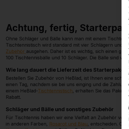
Achtung, fertig, Starterpak
Ohne Schläger und Bälle kann man mit einem Tischtenni
Tischtennistisch wird standard mit vier Schlägern und zwe
Zubehör
ausgehen. Daher ist es wichtig, sich einen gro
100 Tischtennisbälle und 10 Schläger. Die Bälle sind wei
Wie lang dauert die Lieferzeit des Starterpaket
Bestellen Sie Zubehör von HeBlad, ist Ihnen eine schnel
einen Tag, nachdem sie bei uns einging und die Zahlung e
einem HeBlad-
Tischtennistisch
, erhalten Sie das Paket 
Rabatt.
Schläger und Bälle und sonstiges Zubehör
Für Tischtennis haben wir eine Vielfalt an Zubehör vorr
in anderen Farben,
Rosarot und Blau
, entscheiden. Oder