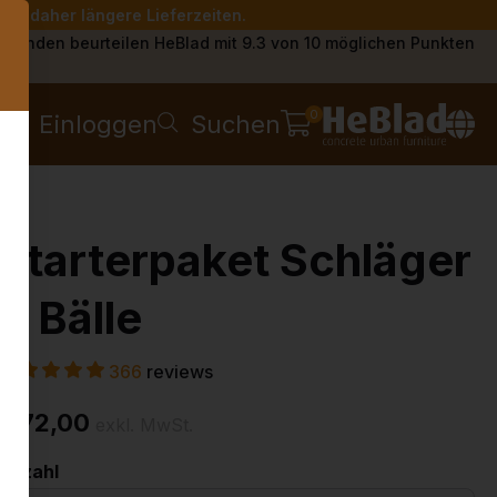
Sie daher längere Lieferzeiten.
s
Kunden beurteilen HeBlad mit 9.3 von 10 möglichen Punkten
0
Einloggen
Suchen
Starterpaket Schläger
& Bälle
366
reviews
€ 72,00
exkl. MwSt.
Anzahl