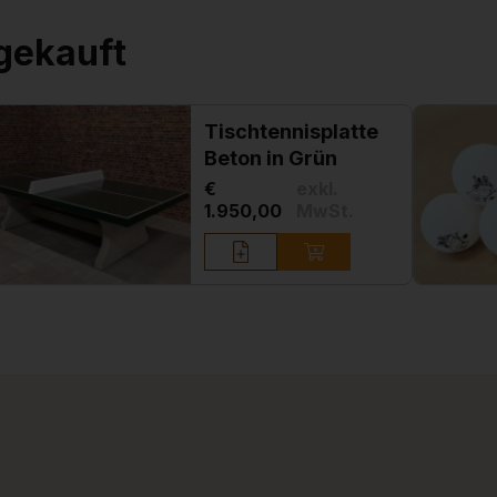
gekauft
Tischtennisplatte
Beton in Grün
€
exkl.
1.950,00
MwSt.