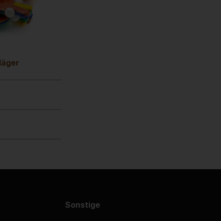
läger
Sonstige