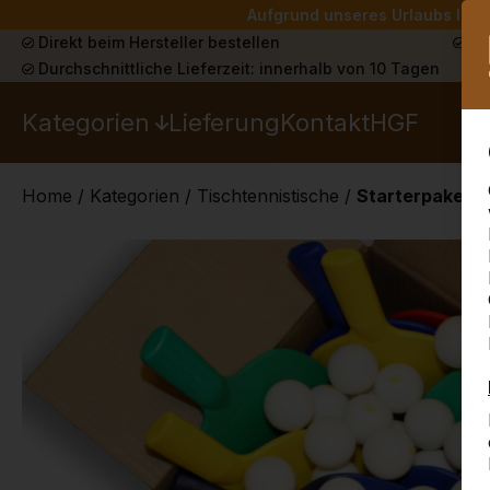
Aufgrund unseres Urlaubs liefe
Direkt beim Hersteller bestellen
Sch
Durchschnittliche Lieferzeit: innerhalb von 10 Tagen
Kategorien
Lieferung
Kontakt
HGF
Home
/
Kategorien
/
Tischtennistische
/
Starterpaket S