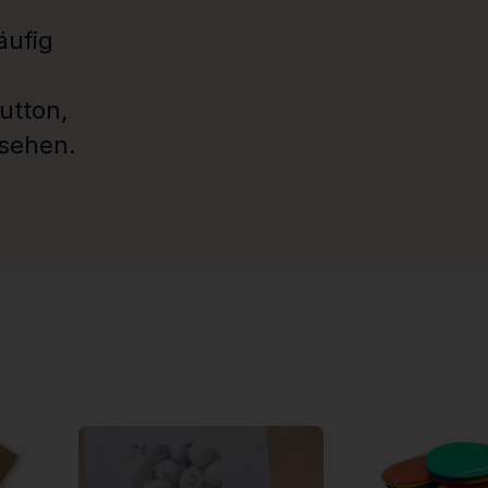
äufig
utton,
usehen.