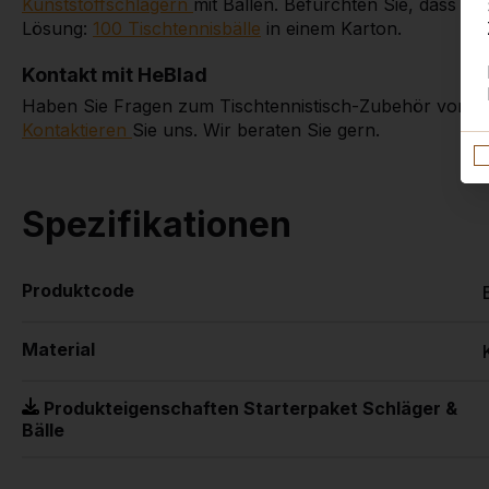
Kunststoffschlägern
mit Bällen. Befürchten Sie, dass Si
Lösung:
100 Tischtennisbälle
in einem Karton.
Kontakt mit HeBlad
Haben Sie Fragen zum Tischtennistisch-Zubehör von H
Kontaktieren
Sie uns. Wir beraten Sie gern.
Spezifikationen
Produktcode
Material
Produkteigenschaften Starterpaket Schläger &
Bälle