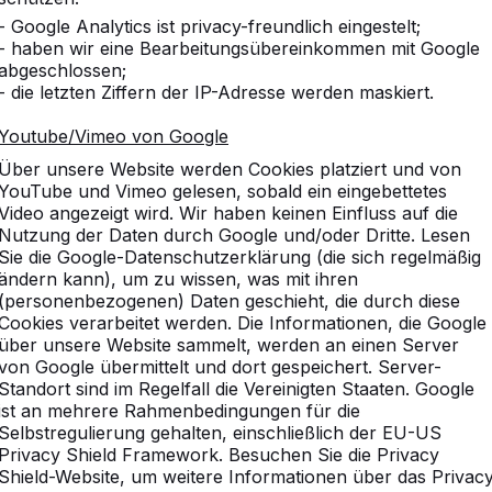
- Google Analytics ist privacy-freundlich eingestelt;
- haben wir eine Bearbeitungsübereinkommen mit Google
abgeschlossen;
- die letzten Ziffern der IP-Adresse werden maskiert.
et!
Youtube/Vimeo von Google
stisch nichts anfangen. Jeder HeBlad-
Über unsere Website werden Cookies platziert und von
i Bällen geliefert. Selbstverständlich soll kein
YouTube und Vimeo gelesen, sobald ein eingebettetes
ßen Vorrat zu beschaffen. Der Starterpaket umfasst
Video angezeigt wird. Wir haben keinen Einfluss auf die
ß und die Schläger rot, gelb, blau und grün.
Nutzung der Daten durch Google und/oder Dritte. Lesen
Sie die Google-Datenschutzerklärung (die sich regelmäßig
s Schläger und Bälle?
ändern kann), um zu wissen, was mit ihren
le Lieferung sicher. Wir schicken Ihre Bestellung
(personenbezogenen) Daten geschieht, die durch diese
rfolgte, los. Bestellen Sie das Starterpaket mit
Cookies verarbeitet werden. Die Informationen, die Google
über unsere Website sammelt, werden an einen Server
zeitgleich mit dem Spieletisch und erhalten außerdem
von Google übermittelt und dort gespeichert. Server-
Standort sind im Regelfall die Vereinigten Staaten. Google
ist an mehrere Rahmenbedingungen für die
Selbstregulierung gehalten, einschließlich der EU-US
ätig. Sie können sich zum Beispiel auch für Schläger
Privacy Shield Framework. Besuchen Sie die Privacy
 Sie erstellen ein großes Sortiment mit 10 Sets mit
Shield-Website, um weitere Informationen über das Privac