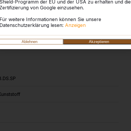
e die Bälle verlieren? Dafür haben wir auch eine
Shield-Programm der EU und der USA zu erhalten und die
Zertifizierung von Google einzusehen.
Für weitere Informationen können Sie unsere
Datenschutzerklärung lesen:
Anzeigen
eBlad oder zu unseren anderen Produkten?
Ablehnen
Akzeptieren
B.DS.SP
Kunststoff