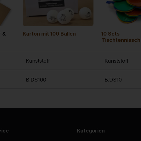
r &
Karton mit 100 Bällen
10 Sets
Tischtennissch
Kunststoff
Kunststoff
B.DS100
B.DS10
vice
Kategorien