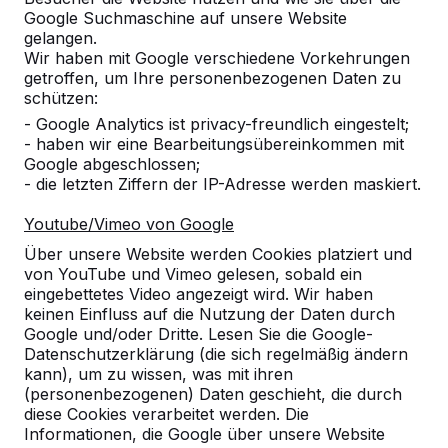
Anzahl
Google Suchmaschine auf unsere Website
gelangen.
Wir haben mit Google verschiedene Vorkehrungen
getroffen, um Ihre personenbezogenen Daten zu
schützen:
- Google Analytics ist privacy-freundlich eingestelt;
Zur Bestellung hinzufügen
- haben wir eine Bearbeitungsübereinkommen mit
Google abgeschlossen;
- die letzten Ziffern der IP-Adresse werden maskiert.
Zum Angebot hinzufügen
Youtube/Vimeo von Google
Über unsere Website werden Cookies platziert und
von YouTube und Vimeo gelesen, sobald ein
eingebettetes Video angezeigt wird. Wir haben
Die Versandkosten werden nach Ihrem Lieferadresse
keinen Einfluss auf die Nutzung der Daten durch
Google und/oder Dritte. Lesen Sie die Google-
berechnet. Das Paket wird nach Eingang der Zahlung
Datenschutzerklärung (die sich regelmäßig ändern
versendet.
kann), um zu wissen, was mit ihren
(personenbezogenen) Daten geschieht, die durch
diese Cookies verarbeitet werden. Die
Informationen, die Google über unsere Website