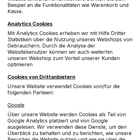
Beispiel an die Funktionalitäten wie Warenkorb und
Kasse.
Analytics Cookies
Mit Analytics Cookies erheben wir mit Hilfe Dritter
Statistiken über die Nutzung unseres Webshops von
Gebrauchern. Durch die Analyse der
Websitebenutzer können wir auch weiterhin
Reparaturset
unseren Webshop zum Vorteil unserer Kunden
Tischtennisplatte
optimieren
Anthrazit
Cookies von Drittanbietern
Unsere Website verwendet Cookies von/für die
reviews
folgenden Parteien:
€ 200,00
exkl. MwSt.
Google
Farbe
Über unsere Website werden Cookies als Teil von
Google Analytics platziert und von Google
ausgelesen. Wir verwenden diese Dienste, um den
Überblick zu behalten und zu berichten, wie unsere
Besucher die Website nutzen und wie sie über die