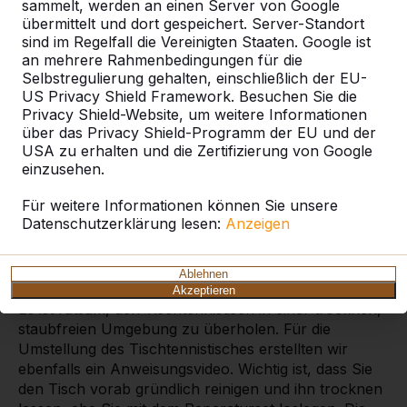
sammelt, werden an einen Server von Google
übermittelt und dort gespeichert. Server-Standort
Soll Ihr Tischtennistisch wieder
sind im Regelfall die Vereinigten Staaten. Google ist
wie neu werden?
an mehrere Rahmenbedingungen für die
Selbstregulierung gehalten, einschließlich der EU-
Das geht mit dem Reparaturset. Dieses Reparaturset
US Privacy Shield Framework. Besuchen Sie die
eignet sich für den Tischtennistisch in der Farbe
Privacy Shield-Website, um weitere Informationen
Anthrazit. Selbstverständlich gibt es auch
über das Privacy Shield-Programm der EU und der
Reparatursets für blaue und grüne Tischtennistische.
USA zu erhalten und die Zertifizierung von Google
Achten Sie beim Bestellen darauf, die richtige Farbe
einzusehen.
zu wählen.
Für weitere Informationen können Sie unsere
Befolgen Sie den Anweisungen
Datenschutzerklärung lesen:
Anzeigen
Wenn Sie den Tischtennistisch mit dem Reparaturset
überholen, ist es ratsam, die Schritte vorab gründlich
Ablehnen
zu lesen und sich das Anweisungsvideo anzusehen.
Akzeptieren
Es ist ratsam, den Tischtennistisch in einer trocknen,
staubfreien Umgebung zu überholen. Für die
Umstellung des Tischtennistisches erstellten wir
ebenfalls ein Anweisungsvideo. Wichtig ist, dass Sie
den Tisch vorab gründlich reinigen und ihn trocknen