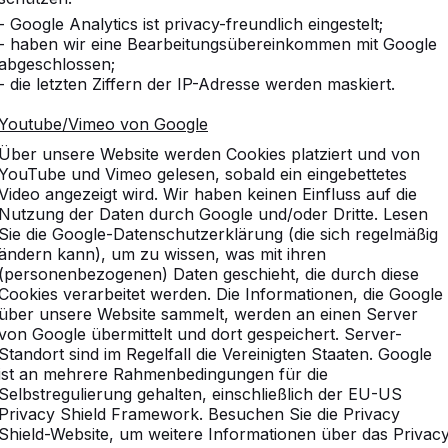
- Google Analytics ist privacy-freundlich eingestelt;
- haben wir eine Bearbeitungsübereinkommen mit Google
abgeschlossen;
- die letzten Ziffern der IP-Adresse werden maskiert.
sammen gekauft
Vergleichbare Produkte
Youtube/Vimeo von Google
Über unsere Website werden Cookies platziert und von
YouTube und Vimeo gelesen, sobald ein eingebettetes
Video angezeigt wird. Wir haben keinen Einfluss auf die
Nutzung der Daten durch Google und/oder Dritte. Lesen
kset Standard
Sie die Google-Datenschutzerklärung (die sich regelmäßig
ändern kann), um zu wissen, was mit ihren
(personenbezogenen) Daten geschieht, die durch diese
Cookies verarbeitet werden. Die Informationen, die Google
über unsere Website sammelt, werden an einen Server
 aber das ist ganz und gar nicht der Fall. Das Set
von Google übermittelt und dort gespeichert. Server-
ritzverfahren anthrazitfarben lackiert. Dadurch
Standort sind im Regelfall die Vereinigten Staaten. Google
gliche Betonoptik verwandelt sich in ein schlichtes
ist an mehrere Rahmenbedingungen für die
Selbstregulierung gehalten, einschließlich der EU-US
Privacy Shield Framework. Besuchen Sie die Privacy
te
Shield-Website, um weitere Informationen über das Privac