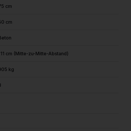
75 cm
50 cm
Beton
111 cm (Mitte-zu-Mitte-Abstand)
905 kg
8