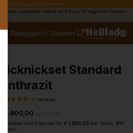
Sie daher längere Lieferzeiten.
s
Kunden beurteilen HeBlad mit 9.3 von 10 möglichen Punkten
0
Einloggen
Suchen
Picknickset Standard
Anthrazit
112
reviews
€ 1.800,00
exkl. MwSt.
2. Produkt und folgende für
€ 1.650,00
per Stück,
8%
sparen!