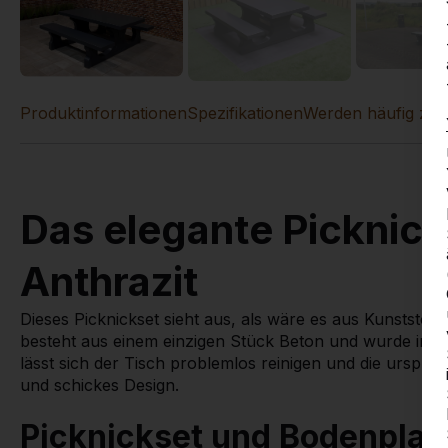
Produktinformationen
Spezifikationen
Werden häufig zu
Das elegante Picknic
Anthrazit
Dieses Picknickset sieht aus, als wäre es aus Kunststoff,
besteht aus einem einzigen Stück Beton und wurde im Sp
lässt sich der Tisch problemlos reinigen und die ursprün
und schickes Design.
Picknickset und Bodenplat