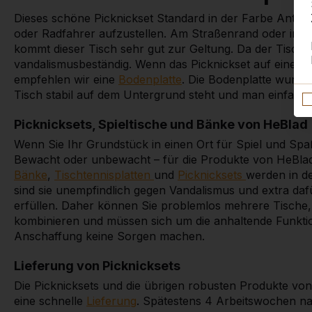
Dieses schöne Picknickset Standard in der Farbe Anthraz
oder Radfahrer aufzustellen. Am Straßenrand oder in 
kommt dieser Tisch sehr gut zur Geltung. Da der Tisch s
vandalismusbeständig. Wenn das Picknickset auf einem in
empfehlen wir eine
Bodenplatte
. Die Bodenplatte wurde s
Tisch stabil auf dem Untergrund steht und man einfac
Picknicksets, Spieltische und Bänke von HeBlad
Wenn Sie Ihr Grundstück in einen Ort für Spiel und Spaß
Bewacht oder unbewacht – für die Produkte von HeBla
Bänke
,
Tischtennisplatten
und
Picknicksets
werden in d
sind sie unempfindlich gegen Vandalismus und extra dafü
erfüllen. Daher können Sie problemlos mehrere Tische,
kombinieren und müssen sich um die anhaltende Funktio
Anschaffung keine Sorgen machen.
Lieferung von Picknicksets
Die Picknicksets und die übrigen robusten Produkte von
eine schnelle
Lieferung
. Spätestens 4 Arbeitswochen na