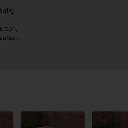
äufig
utton,
usehen.