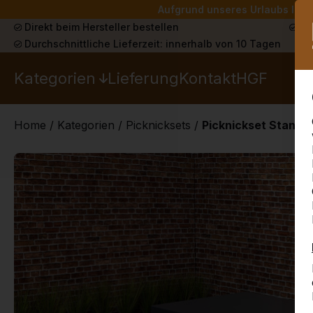
Aufgrund unseres Urlaubs liefe
Direkt beim Hersteller bestellen
Sch
Durchschnittliche Lieferzeit: innerhalb von 10 Tagen
Kategorien
Lieferung
Kontakt
HGF
Home
/
Kategorien
/
Picknicksets
/
Picknickset Standar