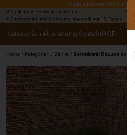
Aufgrund unseres Urlaubs liefe
Direkt beim Hersteller bestellen
Sch
Durchschnittliche Lieferzeit: innerhalb von 10 Tagen
Kategorien
Lieferung
Kontakt
HGF
Home
/
Kategorien
/
Bänke
/
Betonbank DeLuxe oval A