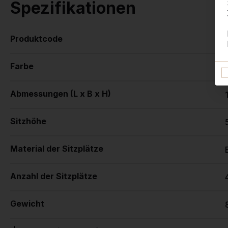
Spezifikationen
Produktcode
Farbe
Abmessungen (L x B x H)
Sitzhöhe
Material der Sitzplätze
Anzahl der Sitzplätze
Gewicht