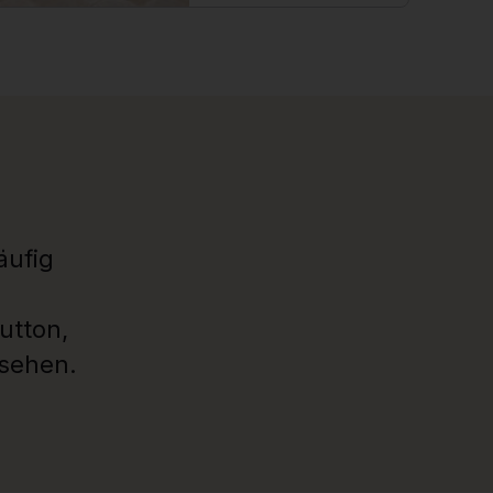
äufig
utton,
usehen.