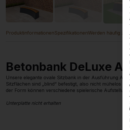
Produktinformationen
Spezifikationen
Werden häufig zu
Betonbank DeLuxe Ant
Unsere elegante ovale Sitzbank in der Ausführung Anth
Sitzflächen sind „blind“ befestigt, also nicht mühelos 
der Form können verschiedene spielerische Aufstellun
Unterplatte nicht erhalten