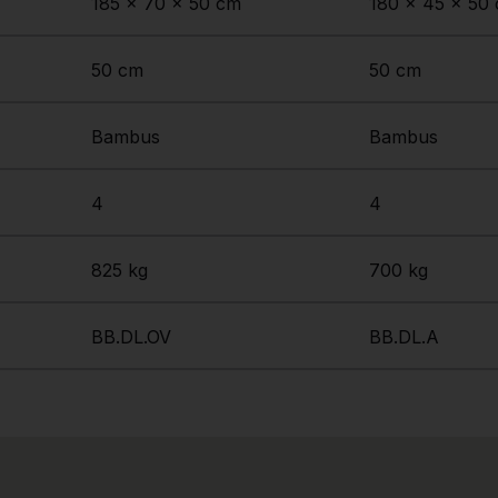
185 x 70 x 50 cm
180 x 45 x 50
50 cm
50 cm
Bambus
Bambus
4
4
825 kg
700 kg
BB.DL.OV
BB.DL.A