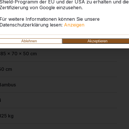
Shield-Programm der EU und der USA zu erhalten und die
Zertifizierung von Google einzusehen.
Für weitere Informationen können Sie unsere
BB.DLA.OV
Datenschutzerklärung lesen:
Anzeigen
Anthrazit lackiert, RAL 7016
Ablehnen
Akzeptieren
185 x 70 x 50 cm
50 cm
Bambus
4
825 kg