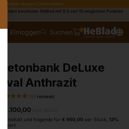
Sie daher längere Lieferzeiten.
s
Kunden beurteilen HeBlad mit 9.3 von 10 möglichen Punkten
0
Einloggen
Suchen
Betonbank DeLuxe
oval Anthrazit
159
reviews
€ 1.100,00
exkl. MwSt.
2. Produkt und folgende für
€ 950,00
per Stück,
13%
sparen!