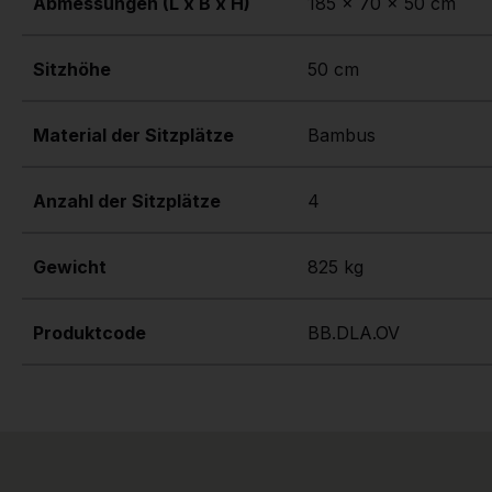
Abmessungen (L x B x H)
185 x 70 x 50 cm
Sitzhöhe
50 cm
Material der Sitzplätze
Bambus
Anzahl der Sitzplätze
4
Gewicht
825 kg
Produktcode
BB.DLA.OV