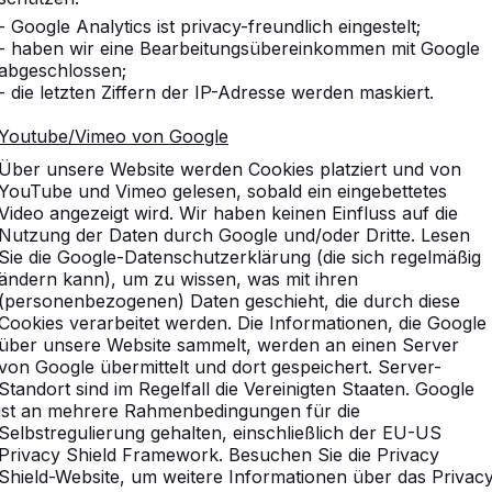
- Google Analytics ist privacy-freundlich eingestelt;
- haben wir eine Bearbeitungsübereinkommen mit Google
abgeschlossen;
- die letzten Ziffern der IP-Adresse werden maskiert.
sammen gekauft
Vergleichbare Produkte
Youtube/Vimeo von Google
Über unsere Website werden Cookies platziert und von
YouTube und Vimeo gelesen, sobald ein eingebettetes
Video angezeigt wird. Wir haben keinen Einfluss auf die
Nutzung der Daten durch Google und/oder Dritte. Lesen
hrazit oval
Sie die Google-Datenschutzerklärung (die sich regelmäßig
ändern kann), um zu wissen, was mit ihren
razit mit einer warmen Ausstrahlung. Die Bambus
(personenbezogenen) Daten geschieht, die durch diese
zu demontieren. Hübsch und praktisch zugleich. Dank
Cookies verarbeitet werden. Die Informationen, die Google
gen gemacht werden.
über unsere Website sammelt, werden an einen Server
von Google übermittelt und dort gespeichert. Server-
Standort sind im Regelfall die Vereinigten Staaten. Google
ist an mehrere Rahmenbedingungen für die
Selbstregulierung gehalten, einschließlich der EU-US
Privacy Shield Framework. Besuchen Sie die Privacy
Shield-Website, um weitere Informationen über das Privac