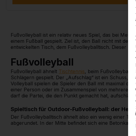
Fußvolleyball ist ein relativ neues Spiel, das bei Mens
einem Fußball gespielt. Ziel ist, den Ball nicht mit de
entwickelten Tisch, dem Fußvolleyballtisch. Dieser Ti
Fußvolleyball
Fußvolleyball ähnelt
Tischtennis
, beim Fußvolleyball d
Schlägern gespielt. Der „Aufschlag“ ist ein Schuss, b
Volleyball spielen die Spieler den Ball mit maximal dr
einer Person oder im Zusammenspiel von mehreren Spi
darf die Partei, die den Punkt gemacht hat, aufschlage
Spieltisch für Outdoor-Fußvolleyball: der HeBl
Der Fußvolleyballtisch ähnelt also ein wenig einer Tisc
abgerundet. In der Mitte befindet sich eine Betonkante