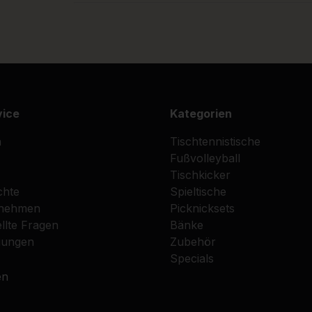
vice
Kategorien
n
Tischtennistische
Fußvolleyball
Tischkicker
chte
Spieltische
fnehmen
Picknicksets
llte Fragen
Bänke
gungen
Zubehör
Specials
en