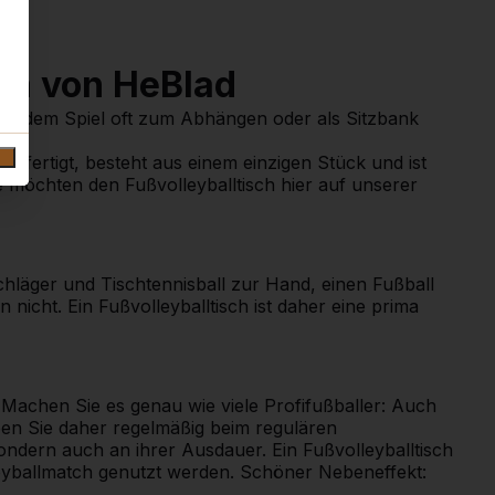
sch von HeBlad
nach dem Spiel oft zum Abhängen oder als Sitzbank
 gefertigt, besteht aus einem einzigen Stück und ist
Sie möchten den Fußvolleyballtisch hier auf unserer
Schläger und Tischtennisball zur Hand, einen Fußball
nicht. Ein Fußvolleyballtisch ist daher eine prima
 Machen Sie es genau wie viele Profifußballer: Auch
ben Sie daher regelmäßig beim regulären
sondern auch an ihrer Ausdauer. Ein Fußvolleyballtisch
leyballmatch genutzt werden. Schöner Nebeneffekt: