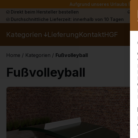
Aufgrund unseres Urlaubs liefe
Direkt beim Hersteller bestellen
Sch
Durchschnittliche Lieferzeit: innerhalb von 10 Tagen
Kategorien
Lieferung
Kontakt
HGF
Home
/
Kategorien
/
Fußvolleyball
Fußvolleyball