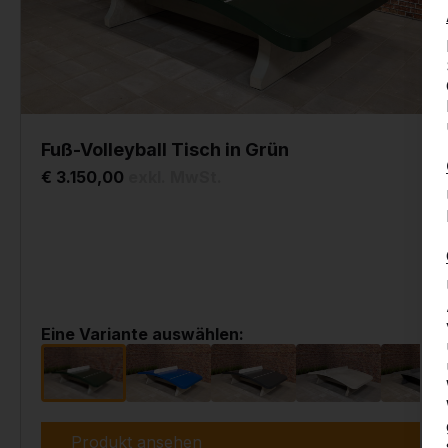
Fuß-Volleyball Tisch in Grün
€ 3.150,00
exkl. MwSt.
Eine Variante auswählen:
Produkt ansehen