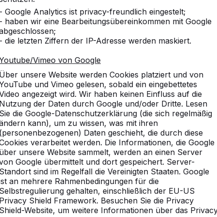
- Google Analytics ist privacy-freundlich eingestelt;
- haben wir eine Bearbeitungsübereinkommen mit Google
abgeschlossen;
- die letzten Ziffern der IP-Adresse werden maskiert.
chen aller Altersklassen beliebt ist. Es handelt sich um ein
Youtube/Vimeo von Google
n Händen, sondern mit den Füßen auf die andere Seite zu spie
Über unsere Website werden Cookies platziert und von
sch sieht einem
Tischtennistisch
sehr ähnlich, unterscheidet 
YouTube und Vimeo gelesen, sobald ein eingebettetes
Video angezeigt wird. Wir haben keinen Einfluss auf die
Nutzung der Daten durch Google und/oder Dritte. Lesen
Sie die Google-Datenschutzerklärung (die sich regelmäßig
arf der Ball jedoch nicht mit den Händen auf die andere Sei
ändern kann), um zu wissen, was mit ihren
ei dem man hinter der Grundlinie steht. Der Ball muss in e
(personenbezogenen) Daten geschieht, die durch diese
ei Ballkontakten zurück auf die Gegenseite. Der Ball muss d
Cookies verarbeitet werden. Die Informationen, die Google
elern geschehen, wobei der Ball den Tisch nur einmal ber
über unsere Website sammelt, werden an einen Server
n. Ein technisches Spiel, das jedoch garantiert Spaß macht!
von Google übermittelt und dort gespeichert. Server-
Standort sind im Regelfall die Vereinigten Staaten. Google
ad-Fußvolleyballtisch
ist an mehrere Rahmenbedingungen für die
htennisplatte. Die Tischplatte ist beim Fußvolleyball allerd
Selbstregulierung gehalten, einschließlich der EU-US
, über die man den Ball spielt. Die Abmessungen sind jedoch
Privacy Shield Framework. Besuchen Sie die Privacy
Shield-Website, um weitere Informationen über das Privac