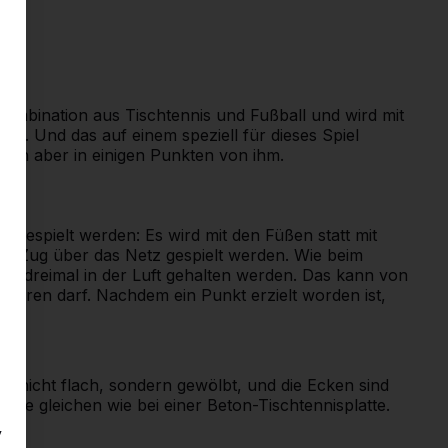
e Kombination aus Tischtennis und Fußball und wird mit
len. Und das auf einem speziell für dieses Spiel
sich aber in einigen Punkten von ihm.
te gespielt werden: Es wird mit den Füßen statt mit
inem Zug über das Netz gespielt werden. Wie beim
abei dreimal in der Luft gehalten werden. Das kann von
ühren darf. Nachdem ein Punkt erzielt worden ist,
ings nicht flach, sondern gewölbt, und die Ecken sind
 die gleichen wie bei einer Beton-Tischtennisplatte.
y