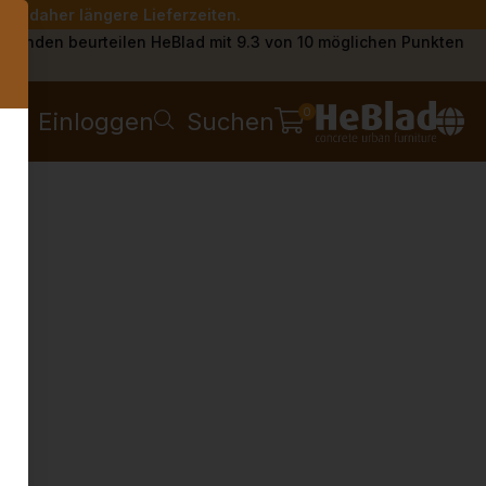
Sie daher längere Lieferzeiten.
s
Kunden beurteilen HeBlad mit 9.3 von 10 möglichen Punkten
0
Einloggen
Suchen