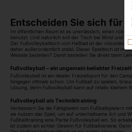
Entscheiden Sie sich für 
Im öffentlichen Raum ist es unerlässlich, einen robu
benutzt. Und natürlich soll der Tisch bei Wind und We
Der Fußvolleyballtisch von HeBlad ist der robusteste T
daher außerordentlich stabil. Dieser Spieltisch ist in
Website bestellen? Damit bestellen Sie direkt beim Li
Fußvolleyball – ein ungemein beliebter Freizei
Fußvolleyball ist ein idealer Freizeitsport für den Ca
hingegen oftmals schon. Um Fußball zu spielen, brauch
Lösung, denn Fußvolleyball kann auf relativ kleinem 
Fußvolleyball als Techniktraining
Verbessern Sie die Fähigkeiten von Fußballspielern m
sie nutzen das Spiel, um auf unterhaltsame Art und W
Fußballtraining eine Partie Fußvolleyball ein. So arbe
ist zudem ein echter Gewinn für Fußballvereine. Den
Der HeBlad-Volleyballtisch ist ein echter Hingucker.