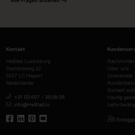
Alle Fragen ansehen -->
Kontakt
Kundenser
HeBlad Luxemburg
Nachrichte
Diamantweg 22
Über uns
5527 LC Hapert
Downloads
Niederlande
Kundenberi
Kontakt au
+31 (0)497 - 36.08.08
Häufig geste
info@HeBlad.lu
Lieferbedin
Einlogg