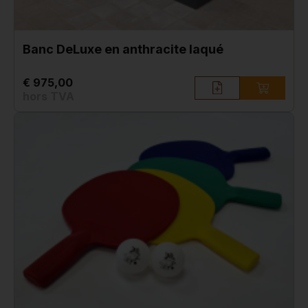
Banc DeLuxe en anthracite laqué
€ 975,00
hors TVA