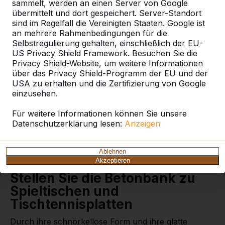
sammelt, werden an einen Server von Google
Wie funktioniert die Lieferung?
Video ansehen
übermittelt und dort gespeichert. Server-Standort
sind im Regelfall die Vereinigten Staaten. Google ist
an mehrere Rahmenbedingungen für die
Selbstregulierung gehalten, einschließlich der EU-
Betonbank in der Farbe
US Privacy Shield Framework. Besuchen Sie die
Privacy Shield-Website, um weitere Informationen
Anthrazit
über das Privacy Shield-Programm der EU und der
USA zu erhalten und die Zertifizierung von Google
Durch die Sitzhöhe von 49,7 cm und die 175 x 30 cm
einzusehen.
große Sitzfläche kann man auf dieser Betonbank
Standard in der Ausführung Anthrazit wunderbar
Für weitere Informationen können Sie unsere
sitzen. So schlicht wie die Form dieser Betonbank ist
Datenschutzerklärung lesen:
Anzeigen
auch ihre anthrazitfarbene Lackierung. Eine echte
Bereicherung für Ihr Gelände, den Park oder den
Ablehnen
Schulhof.
Akzeptieren
Stellen Sie die Betonbank zu
Spieltischen und
Tischtennisplatten
Durch ihre schnörkellose Form und ihre glatte